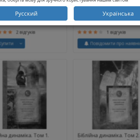
Ціна
Русский
Українська
 грн
702 грн
вності
Немає в наявності
2 відгуків
1 відгуків
упити
Повідомити про наявні
йна динаміка. Том 1.
Біблійна динаміка. Том 2.