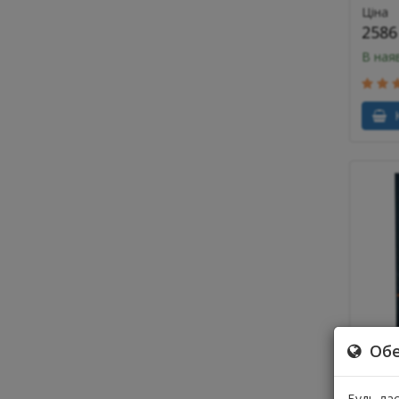
Ціна
2586
В ная
К
Обе
Хума
Будь ла