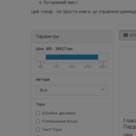
Потаємний зміст.
Цей товар - не просто книга, це справжня криниця
Сіт
Параметри
Ціна
489
-
28827
грн
489
702
2889
10409
28827
Автори
Все
Тора
Біблійна динаміка
Глава
П'ятикнижжя Моше
Пард
Текст Тори
Ціна