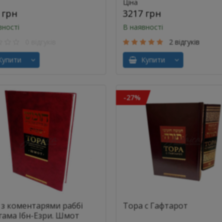
Ціна
 грн
3217 грн
вності
В наявності
0 відгуків
2 відгуків
упити
Купити
-27%
 з коментарями раббі
Тора с Гафтарот
гама Ібн-Езри. Шмот