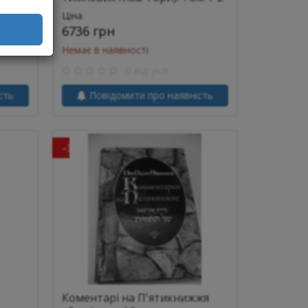
Ціна
6736 грн
Немає в наявності
0 відгуків
сть
Повідомити про наявність
-30%
Коментарі на П'ятикнижжя