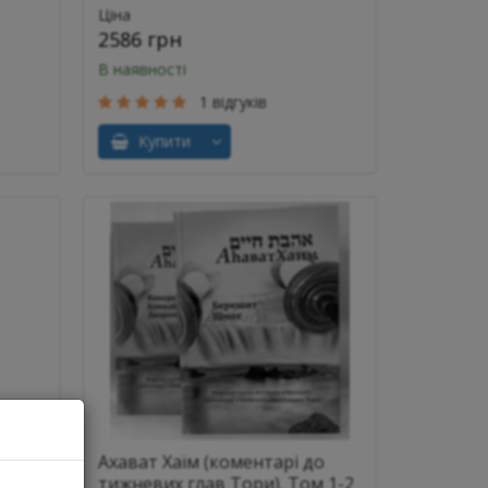
Ціна
2586 грн
В наявності
1 відгуків
Купити
Ахават Хаїм (коментарі до
тижневих глав Тори). Том 1-2