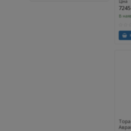
Ціна
7245
В ная
К
Тора
Авра