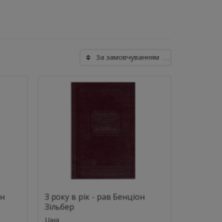
За замовчуванням
ан
З року в рік - рав Бенціон
Зільбер
Ціна