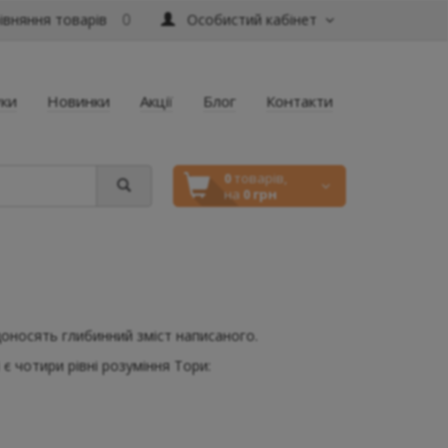
вняння товарів
Особистий кабінет
0
уки
Новинки
Акції
Блог
Контакти
0
товарів,
на
0 грн
доносять глибинний зміст написаного.
 є чотири рівні розуміння Тори: