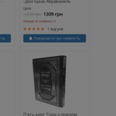
 -
-Дон Іцках Абраванель
Ціна
1309 грн
1870 грн
Немає в наявності
1 відгуків
сть
Повідомити про наявність
П'ять книг Тори з повною