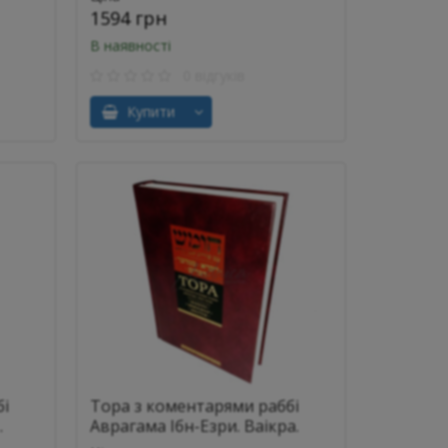
1594 грн
В наявності
0 відгуків
Купити
бі
Тора з коментарями раббі
.
Аврагама Ібн-Езри. Ваікра.
).
Бемідбар. Дварім