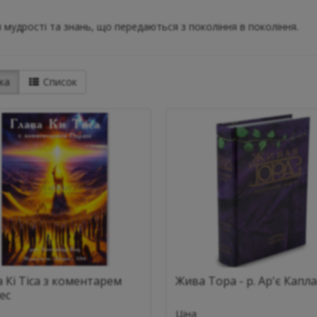
 мудрості та знань, що передаються з покоління в покоління.
ка
Список
 Кі Тіса з коментарем
Жива Тора - р. Ар'є Капл
ес
Ціна