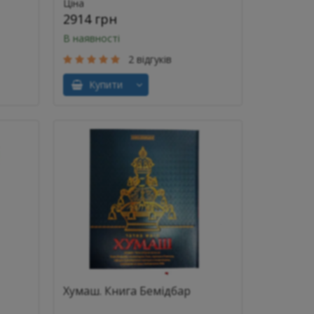
Ціна
2914 грн
В наявності
2 відгуків
Купити
Хумаш. Книга Бемідбар