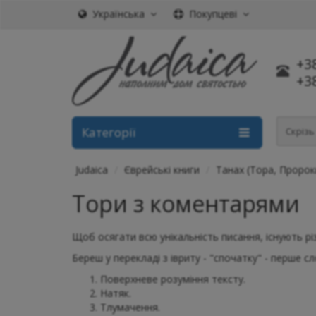
Українська
Покупцеві
+3
+3
Категорії
Скріз
Judaica
Єврейські книги
Танах (Тора, Пророк
Тори з коментарями
Щоб осягати всю унікальність писання, існують рі
Береш у перекладі з івриту - "спочатку" - перше с
Поверхневе розуміння тексту.
Натяк.
Тлумачення.