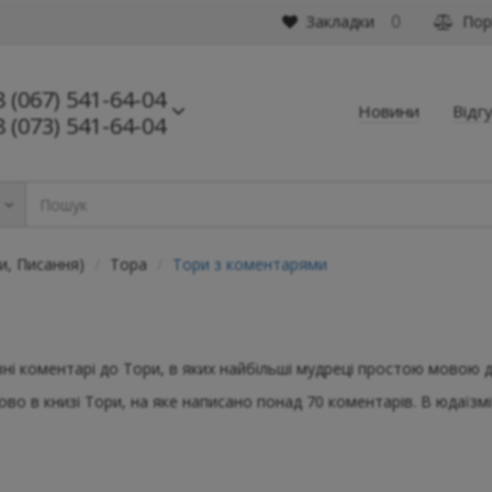
Закладки
Порі
0
8 (067) 541-64-04
Новини
Відг
8 (073) 541-64-04
ь
и, Писання)
Тора
Тори з коментарями
зні коментарі до Тори, в яких найбільші мудреці простою мовою 
лово в книзі Тори, на яке написано понад 70 коментарів. В юдаїзмі