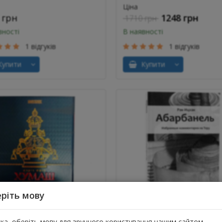
Ціна
 грн
1248 грн
1710 грн
вності
В наявності
1 відгуків
1 відгуків
упити
Купити
ріть мову
ш. Книга Ваікра
Абарбанель. Вибрані
коментарі на Тору
ска, оберіть мову для зручного користування нашим сайтом