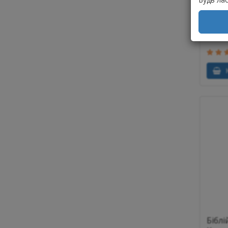
Ціна
2586
В ная
К
Біблі