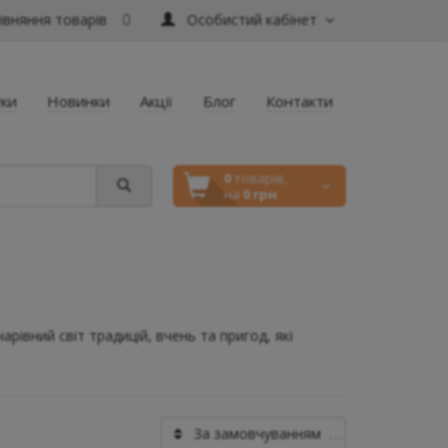
вняння товарів
Особистий кабінет
0
уки
Новинки
Акції
Блог
Контакти
0
товарів,
на
0 грн
івний світ традицій, вчень та пригод, які
За замовчуванням