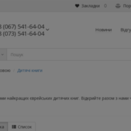
Закладки
Порі
0
8 (067) 541-64-04
Новини
Відг
8 (073) 541-64-04
ь
мовою
Дитячі книги
 найкращих єврейських дитячих книг. Відкрийте разом з нами чар
ка
Список