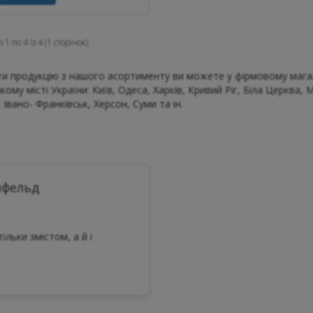
 1 по 4 із 4 (1 сторінок)
и продукцію з нашого асортименту ви можете у фірмовому магаз
кому місті України: Київ, Одеса, Харків, Кривий Ріг, Біла Церква,
 Івано- Франківськ, Херсон, Суми та ін.
нфельд
ільки змістом, а й і