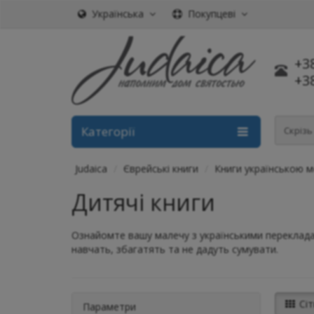
Українська
Покупцеві
+3
+3
Категорії
Скріз
Judaica
Єврейські книги
Книги українською 
Дитячі книги
Ознайомте вашу малечу з українськими перекладами
навчать, збагатять та не дадуть сумувати.
Сіт
Параметри