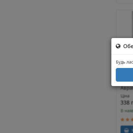
Обе
Будь ла
Мале
Авра
Ціна
338 
В ная
К