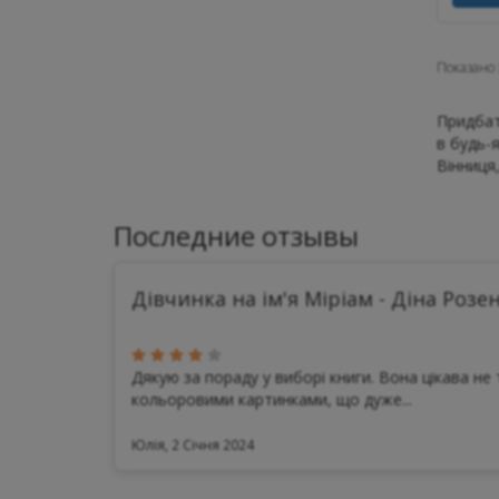
Показано з
Придбат
в будь-я
Вінниця,
Последние отзывы
Дівчинка на ім'я Міріам - Діна Розе
Дякую за пораду у виборі книги. Вона цікава не т
кольоровими картинками, що дуже...
Юлія, 2 Січня 2024