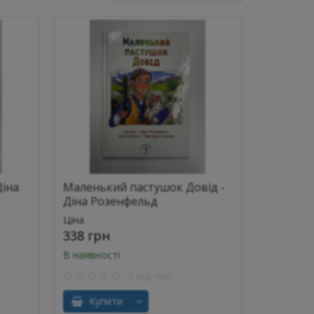
Діна
Маленький пастушок Довід -
Діна Розенфельд
Ціна
338 грн
В наявності
0 відгуків
Купити