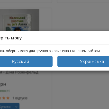
ріть мову
ска, оберіть мову для зручного користування нашим сайтом
Русский
Українська
нький хлопчик на ім'я
м - Діна Розенфельд
грн
вності
1 відгуків
упити