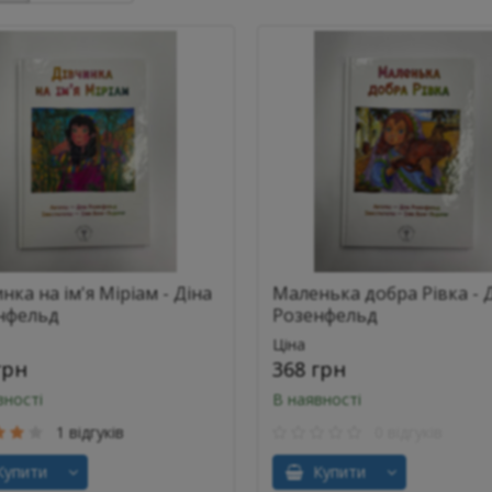
нка на ім'я Міріам - Діна
Маленька добра Рівка - 
нфельд
Розенфельд
Ціна
грн
368 грн
вності
В наявності
1 відгуків
0 відгуків
упити
Купити