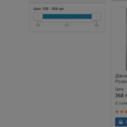
Ціна
338
-
368
грн
338
353
368
Дівчи
Розе
Ціна
368 
В ная
К