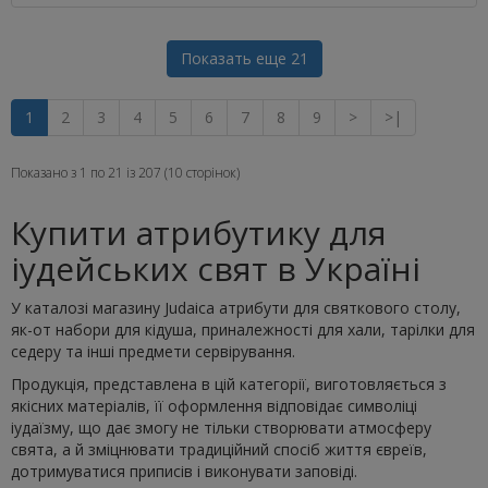
Показать еще 21
1
2
3
4
5
6
7
8
9
>
>|
Показано з 1 по 21 із 207 (10 сторінок)
Купити атрибутику для
іудейських свят в Україні
У каталозі магазину Judaica атрибути для святкового столу,
як-от набори для кідуша, приналежності для хали, тарілки для
седеру та інші предмети сервірування.
Продукція, представлена в цій категорії, виготовляється з
якісних матеріалів, її оформлення відповідає символіці
іудаїзму, що дає змогу не тільки створювати атмосферу
свята, а й зміцнювати традиційний спосіб життя євреїв,
дотримуватися приписів і виконувати заповіді.