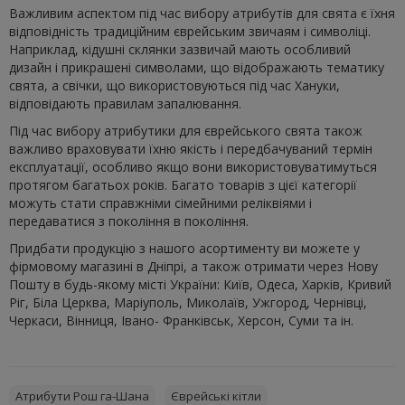
Важливим аспектом під час вибору атрибутів для свята є їхня
відповідність традиційним єврейським звичаям і символіці.
Наприклад, кідушні склянки зазвичай мають особливий
дизайн і прикрашені символами, що відображають тематику
свята, а свічки, що використовуються під час Хануки,
відповідають правилам запалювання.
Під час вибору атрибутики для єврейського свята також
важливо враховувати їхню якість і передбачуваний термін
експлуатації, особливо якщо вони використовуватимуться
протягом багатьох років. Багато товарів з цієї категорії
можуть стати справжніми сімейними реліквіями і
передаватися з покоління в покоління.
Придбати продукцію з нашого асортименту ви можете у
фірмовому магазині в Дніпрі, а також отримати через Нову
Пошту в будь-якому місті України: Київ, Одеса, Харків, Кривий
Ріг, Біла Церква, Маріуполь, Миколаїв, Ужгород, Чернівці,
Черкаси, Вінниця, Івано- Франківськ, Херсон, Суми та ін.
Атрибути Рош га-Шана
Єврейські кітли