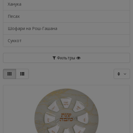
Ханука
Песах
Шофари на Рош-Гашана
Суккот
Фильтры