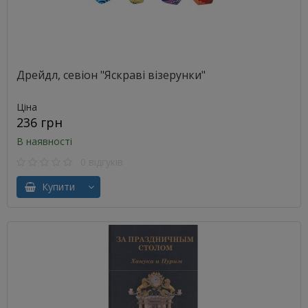
Дрейдл, севіон "Яскраві візерунки"
Ціна
236 грн
В наявності
0 відгуків
Купити