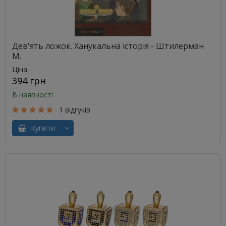
Дев'ять ложок. Ханукальна історія - Штилерман
М.
Ціна
394 грн
В наявності
1 відгуків
Купити