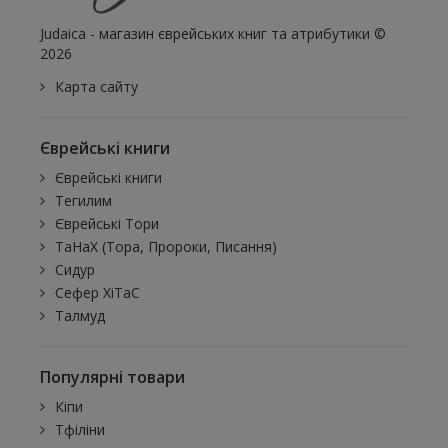
Judaica - магазин єврейських книг та атрибутики ©
2026
Карта сайту
Єврейські книги
Єврейські книги
Тегилим
Єврейські Тори
ТаНаХ (Тора, Пророки, Писання)
Сидур
Сефер ХіТаС
Талмуд
Популярні товари
Кіпи
Тфіліни