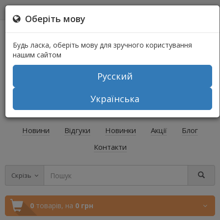
0
0
Оберіть мову
Будь ласка, оберіть мову для зручного користування
нашим сайтом
Русский
+38 (067) 541-64-04
Українська
+38 (073) 541-64-04
Новини
Відгуки
Новинки
Акції
Блог
Контакти
Скрізь
0
товарів,
на
0 грн