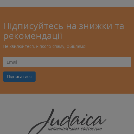
Підписуйтесь на знижки та
рекомендації
Не хвилюйтеся, ніякого спаму, обіцяємо!
Ваш
Email
Підписатися