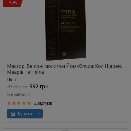
-45%
Махзор. Вечірні молитви Йом-Кіпура: Кол Нідрей,
Маарів та Неїла
Ціна
592 грн
1076 грн
В наявності
2 відгуків
Купити