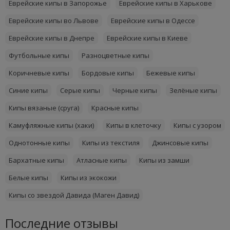
Еврейские кипы в Запорожье
Еврейские кипы в Харькове
Еврейские кипы во Львове
Еврейские кипы в Одессе
Еврейские кипы в Днепре
Еврейские кипы в Киеве
Футбольные кипы
Разноцветные кипы
Коричневые кипы
Бордовые кипы
Бежевые кипы
Синие кипы
Серые кипы
Черные кипы
Зелёные кипы
Кипы вязаные (сруга)
Красные кипы
Камуфляжные кипы (хаки)
Кипы в клеточку
Кипы с узором
Однотонные кипы
Кипы из текстиля
Джинсовые кипы
Бархатные кипы
Атласные кипы
Кипы из замши
Белые кипы
Кипы из экокожи
Кипы со звездой Давида (Маген Давид)
Последние отзывы