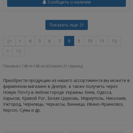
Сообщить о наличии
Показать еще 21
|<
<
4
5
6
7
8
9
10
11
12
>
>|
Показано с 148 по 168 из 424 (всего 21 страниц)
Приобрести продукцию из нашего ассортимента вы можете в
фирменном магазине в Днепре, а также получить через
Новую Почту в любом городе Украины: Киев, Одесса,
Харьков, Кривой Рог, Белая Церковь, Мариуполь, Николаев,
Ужгород, Черновцы, Черкассы, Винница, Ивано-Франковск,
Херсон, Сумы и др.