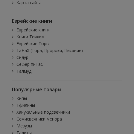
Карта сайта
Еврейские книги
Еврейские книги
Книги Теилим
Еврейские Торы
ТаНаХ (Тора, Пророки, Писание)
Сидур
Сефер ХиТаС
Талмуд
Популярные товары
Кипы
Тфилины
Ханукальные подсвечники
Семисвечники менора
Мезузы
Талиты