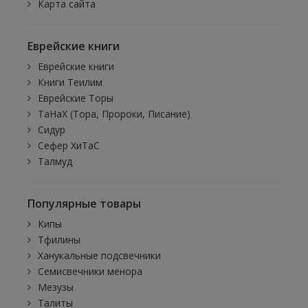
Карта сайта
Еврейские книги
Еврейские книги
Книги Теилим
Еврейские Торы
ТаНаХ (Тора, Пророки, Писание)
Сидур
Сефер ХиТаС
Талмуд
Популярные товары
Кипы
Тфилины
Ханукальные подсвечники
Семисвечники менора
Мезузы
Талиты