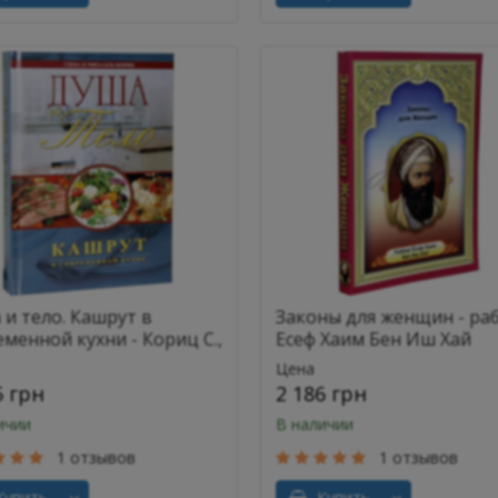
 и тело. Кашрут в
Законы для женщин - ра
менной кухни - Кориц С.,
Есеф Хаим Бен Иш Хай
ц М.
Цена
5 грн
2 186 грн
ичии
В наличии
1 отзывов
1 отзывов
упить
Купить