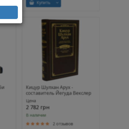
Купить
би
Кицур Шулхан Арух -
составитель Йегуда Векслер
Цена
2 782 грн
В наличии
2 отзывов