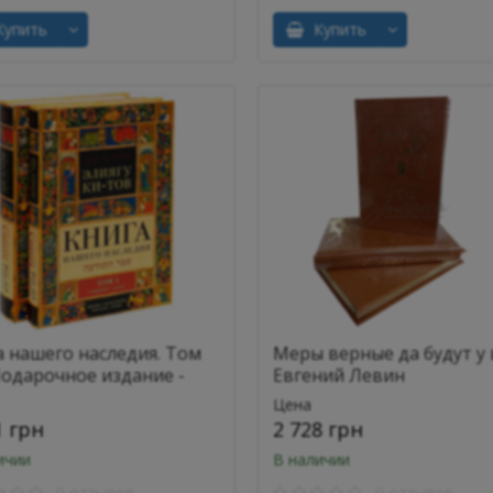
упить
Купить
а нашего наследия. Том
Меры верные да будут у в
Подарочное издание -
Евгений Левин
гу Ки-Тов
Цена
1 грн
2 728 грн
ичии
В наличии
0 отзывов
0 отзывов