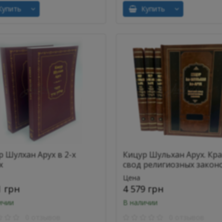
упить
Купить
р Шулхан Арух в 2-х
Кицур Шульхан Арух. Кр
х
свод религиозных закон
Цена
1 грн
4 579 грн
ичии
В наличии
0 отзывов
0 отзывов