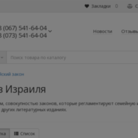
Закладки
С
0
8 (067) 541-64-04
Новости
Отзыв
8 (073) 541-64-04
йский закон
ов Израиля
м, совокупностью законов, которые регламентируют семейную 
 других литературных изданиях.
тка
Список