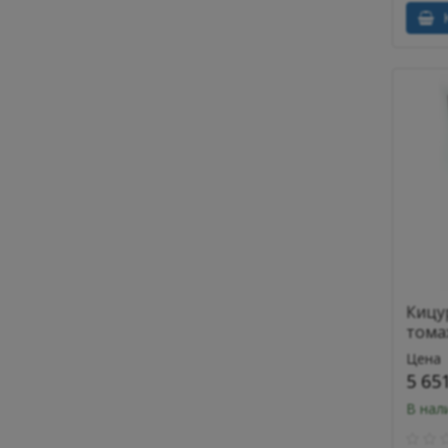
К
Кицу
тома
Цена
5 65
В нал