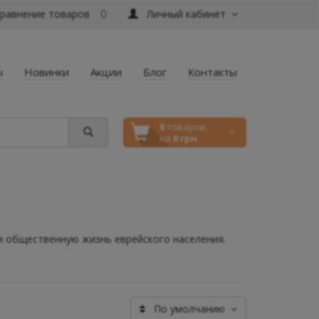
равнение товаров
Личный кабинет
0
ы
Новинки
Акции
Блог
Контакты
0
товаров,
на
0 грн
и общественную жизнь еврейского населения.
По умолчанию