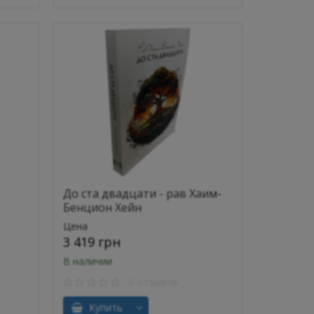
До ста двадцати - рав Хаим-
Бенцион Хейн
сандр
Цена
3 419 грн
В наличии
0 отзывов
Купить