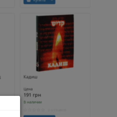
д
Кадиш
Цена
191 грн
В наличии
0 отзывов