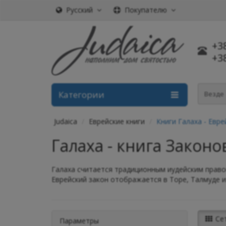
Русский
Покупателю
+3
+3
Категории
Везде
Judaica
Еврейские книги
Книги Галаха - Евре
Галаха - книга Закон
Галаха считается традиционным иудейским право
Еврейский закон отображается в Торе, Талмуде и
Се
Параметры