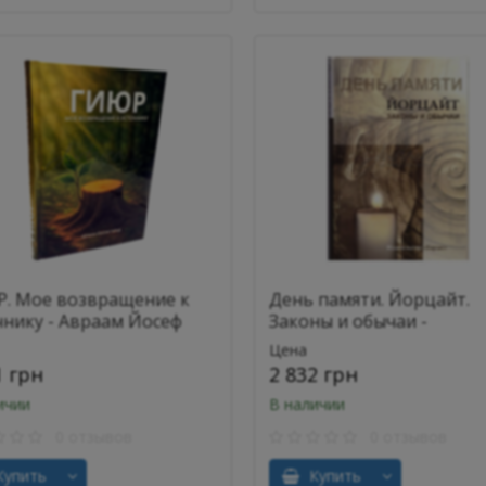
. Мое возвращение к
День памяти. Йорцайт.
чнику - Авраам Йосеф
Законы и обычаи -
д
составитель р. Кац Алек
Цена
1 грн
2 832 грн
ичии
В наличии
0 отзывов
0 отзывов
упить
Купить