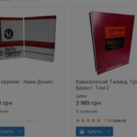
 евреем - Хаим Донин
Вавилонский Талмуд. Тр
Брахот. Том 2
Цена
0 грн
3 989 грн
ичии
В наличии
0 отзывов
1 отзывов
упить
Купить