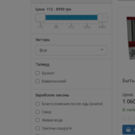
Цена
112
-
8990
грн
112
180
873
3256
8990
Авторы
Все
Талмуд
Брахот
Быть
Вавилонский
Цена
Еврейские законы
1 06
Благословения после еды (книги)
В нал
Гиюр
Живая вода
Законы кашрута
К