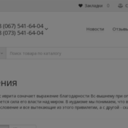
Закладки
С
0
8 (067) 541-64-04
Новости
Отзыв
8 (073) 541-64-04
ения
 с иврита означает выражение благодарности Вс-вышнему при о
тся сила его власти над миром. В иудаизме мы понимаем, что вс
овение и все вытекающие из этого привилегии, а с другой - ск