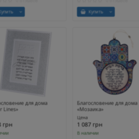
0 отзывов
0 отзывов
упить
Купить
ословение для дома
Благословение для дома
er Lines»
«Мозаика»
Цена
8 грн
1 087 грн
ичии
В наличии