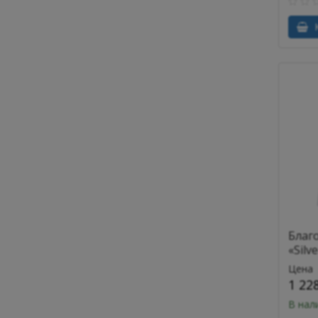
К
Благ
«Silv
Цена
1 22
В нал