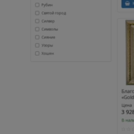
К
Рубин
Святой город
Силвер
Символы
Сияние
Узоры
Хошен
Благ
«Gol
Цена
3 92
В нал