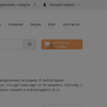
равнение товаров
Личный кабинет
0
ы
Новинки
Акции
Блог
Контакты
0
товаров,
на
0 грн
пределённых ситуациях. В любой брахе
е, что идет нам, идет от Вс-вышнего. Поэтому, с
азать спасибо и поблагодарить Б-га.