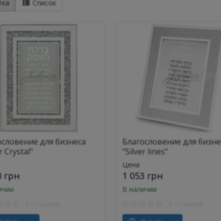
тка
Список
ословение для бизнеса
Благословение для бизне
r Crystal"
"Silver lines"
Цена
0 грн
1 053 грн
ичии
В наличии
0 отзывов
0 отзывов