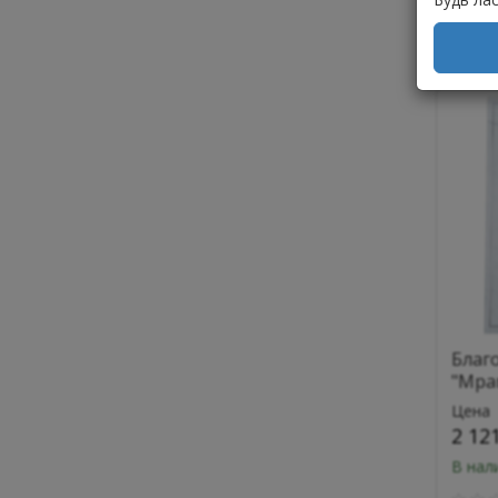
К
Благ
"Мра
Цена
2 12
В нал