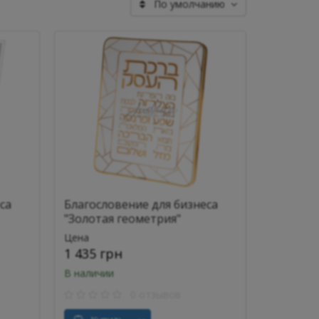
По умолчанию
са
Благословение для бизнеса
"Золотая геометрия"
Цена
1 435 грн
В наличии
0 отзывов