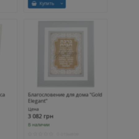
Купить
са
Благословение для дома "Gold
Elegant"
Цена
3 082 грн
В наличии
0 отзывов