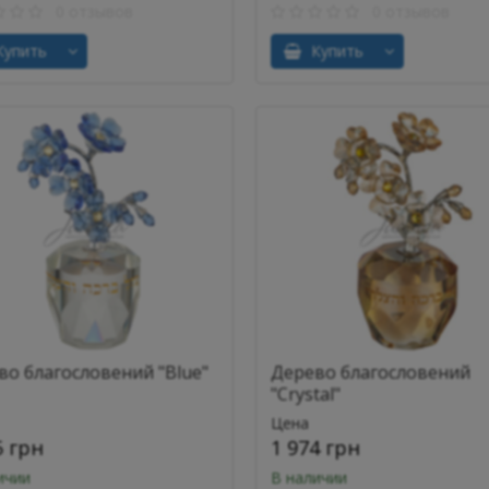
0 отзывов
0 отзывов
упить
Купить
во благословений "Blue"
Дерево благословений
"Crystal"
Цена
5 грн
1 974 грн
ичии
В наличии