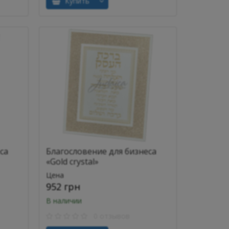
Купить
са
Благословение для бизнеса
«Gold crystal»
Цена
952 грн
В наличии
0 отзывов