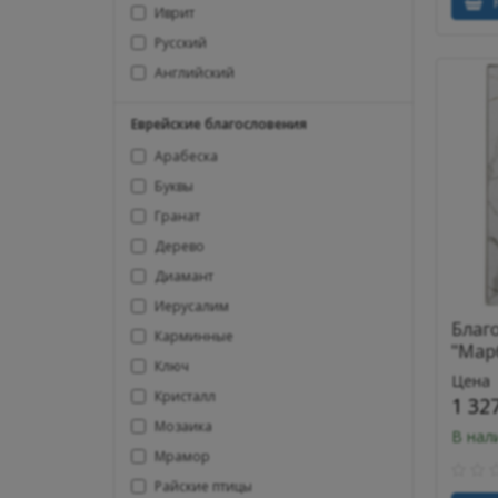
К
Иврит
Русский
Английский
Еврейские благословения
Арабеска
Буквы
Гранат
Дерево
Диамант
Иерусалим
Благ
Карминные
"Мар
Ключ
Цена
Кристалл
1 32
Мозаика
В нал
Мрамор
Райские птицы