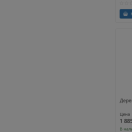
К
Дере
Цена
1 88
В нал