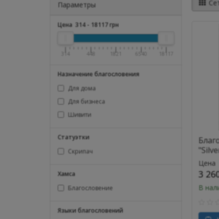
Се
Параметры
Цена
314
-
18117
грн
314
448
1821
6540
18117
Назначение благословения
Для дома
Для бизнеса
Шивити
Статуэтки
Благ
"Silve
Скрипач
Цена
3 26
Хамса
В нал
Благословение
Языки благословений