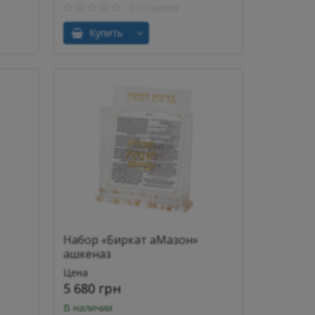
0 отзывов
Купить
Набор «Биркат аМазон»
ашкеназ
Цена
5 680 грн
В наличии