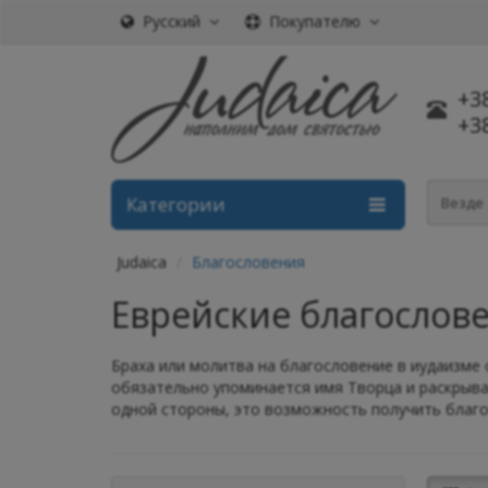
Русский
Покупателю
+3
+3
Категории
Везде
Judaica
Благословения
Еврейские благослов
Браха или молитва на благословение в иудаизме
обязательно упоминается имя Творца и раскрывае
одной стороны, это возможность получить благосл