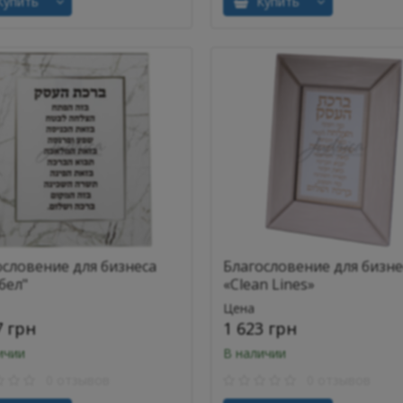
упить
Купить
ословение для бизнеса
Благословение для бизне
бел"
«Clean Lines»
Цена
7 грн
1 623 грн
ичии
В наличии
0 отзывов
0 отзывов