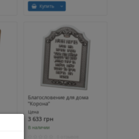
Купить
Благословение для дома
"Корона"
Цена
3 633 грн
В наличии
0 отзывов