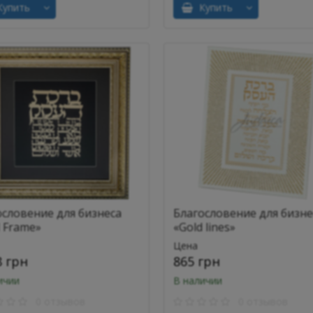
упить
Купить
ословение для бизнеса
Благословение для бизне
d Frame»
«Gold lines»
Цена
8 грн
865 грн
ичии
В наличии
0 отзывов
0 отзывов