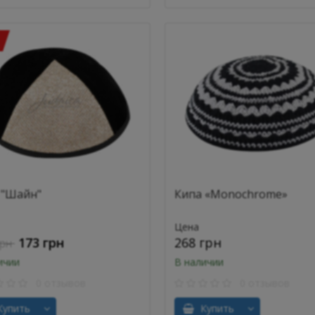
 "Шайн"
Кипа «Monochrome»
Цена
173 грн
268 грн
грн
ичии
В наличии
0 отзывов
0 отзывов
упить
Купить