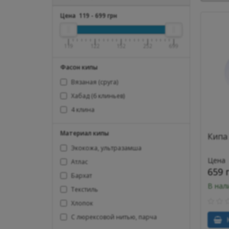
Цена
119
-
699
грн
119
122
152
252
699
Фасон кипы
Вязаная (сруга)
Хабад (6 клиньев)
4 клина
Материал кипы
Кипа 
Экокожа, ультразамша
Цена
Атлас
659 
Бархат
В нал
Текстиль
Хлопок
С люрексовой нитью, парча
К