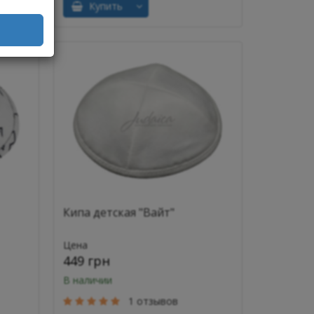
Купить
Кипа детская "Вайт"
Цена
449 грн
В наличии
1 отзывов