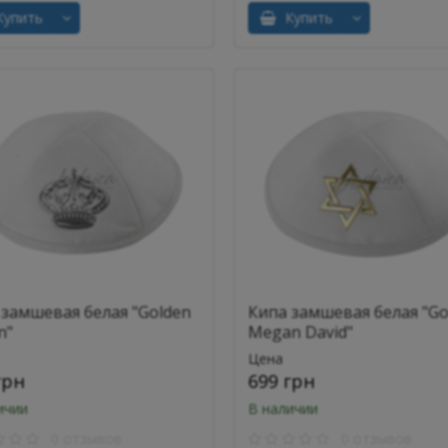
упить
Купить
 замшевая белая "Golden
Кипа замшевая белая "Go
n"
Megan David"
Цена
грн
699 грн
ичии
В наличии
0 отзывов
0 отзывов