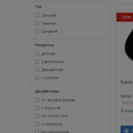
Тон
Светлый
-50%
Темный
Средний
Расцветка
Детская
Однотонная
Двухцветная
С узором
Кипа
Дизайн кипы
Цена
Со звездой Давида
345 
С короной
В нал
Am Yisrael Chai
С надписью
К
Без украшений