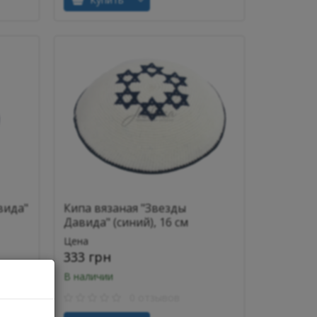
вида"
Кипа вязаная "Звезды
Давида" (синий), 16 см
Цена
333 грн
В наличии
0 отзывов