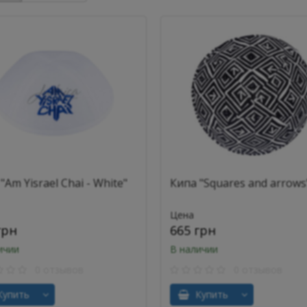
"Am Yisrael Chai - White"
Кипа "Squares and arrows
Цена
грн
665 грн
ичии
В наличии
0 отзывов
0 отзывов
упить
Купить