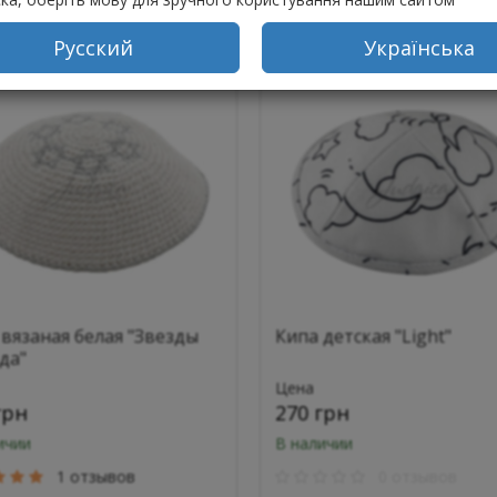
упить
Купить
Русский
Українська
 вязаная белая "Звезды
Кипа детская "Light"
да"
Цена
грн
270 грн
ичии
В наличии
1 отзывов
0 отзывов