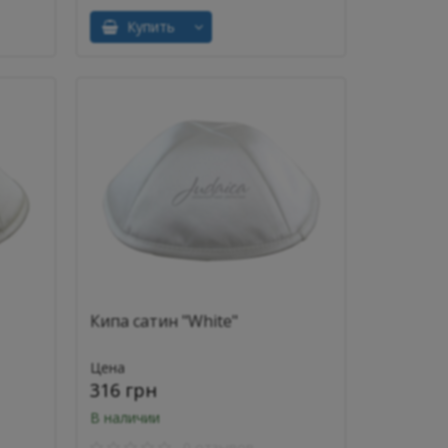
Купить
Кипа сатин "White"
Цена
316 грн
В наличии
0 отзывов