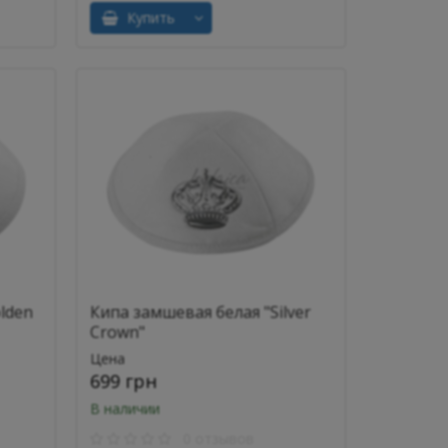
Купить
lden
Кипа замшевая белая "Silver
Crown"
Цена
699 грн
В наличии
0 отзывов