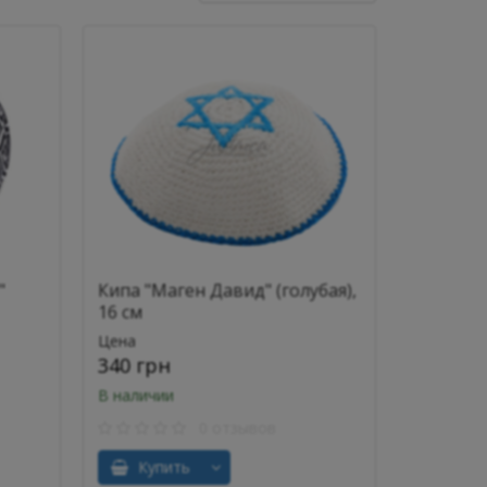
"
Кипа "Маген Давид" (голубая),
16 см
Цена
340 грн
В наличии
0 отзывов
Купить