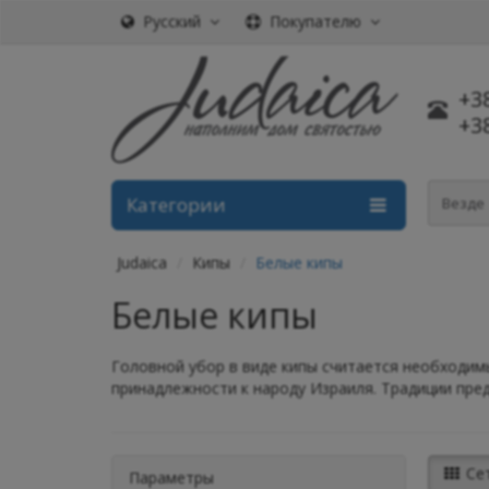
Русский
Покупателю
+3
+3
Категории
Везде
Judaica
Кипы
Белые кипы
Белые кипы
Головной убор в виде кипы считается необходим
принадлежности к народу Израиля. Традиции пре
Се
Параметры