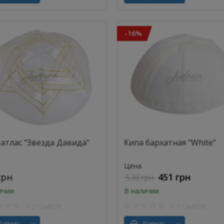
-16%
 атлас "Звезда Давида"
Кипа бархатная "White"
Цена
грн
451 грн
538 грн
ичии
В наличии
0 отзывов
0 отзывов
упить
Купить