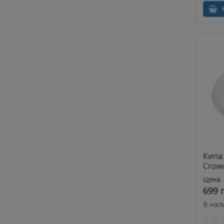
К
Кипа
Crow
Цена
699 
В нал