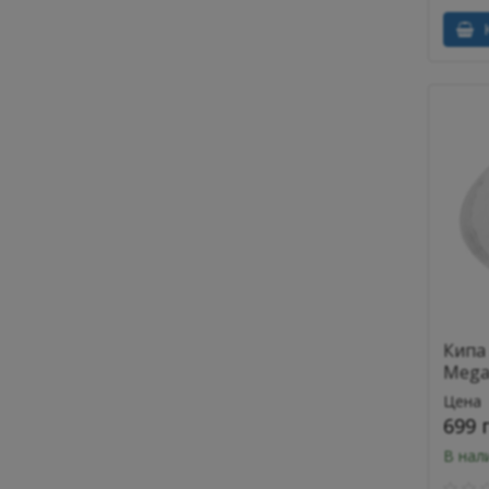
К
Кипа 
Mega
Цена
699 
В нал