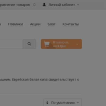
равнение товаров
Личный кабинет
0
ы
Новинки
Акции
Блог
Контакты
0
товаров,
на
0 грн
ышним. Еврейская белая кипа свидетельствует о
По умолчанию