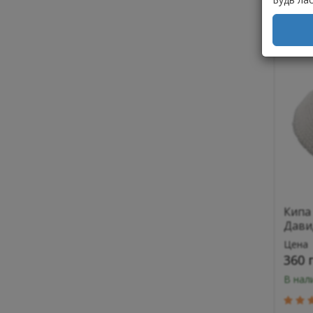
К
Кипа
Дави
Цена
360 
В нал