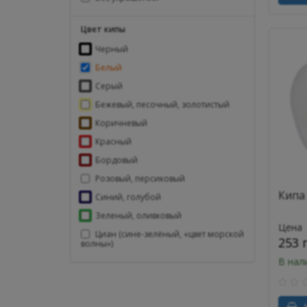
Цвет кипы
Черный
Белый
Серый
Бежевый, песочный, золотистый
Коричневый
Красный
Бордовый
Розовый, персиковый
Кипа
Синий, голубой
Зеленый, оливковый
Цена
Циан (сине-зелёный, «цвет морской
253 
волны»)
В нал
К