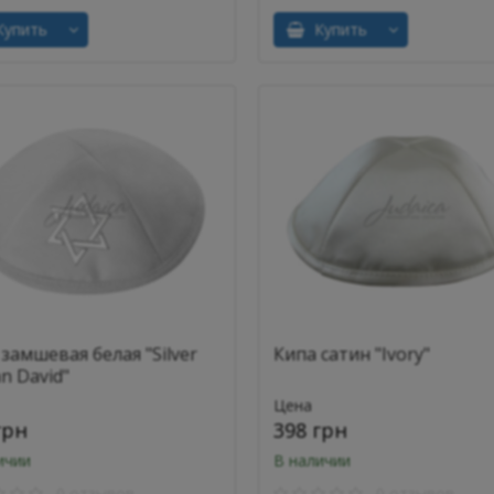
упить
Купить
замшевая белая "Silver
Кипа сатин "Ivory"
n David"
Цена
грн
398 грн
ичии
В наличии
0 отзывов
0 отзывов