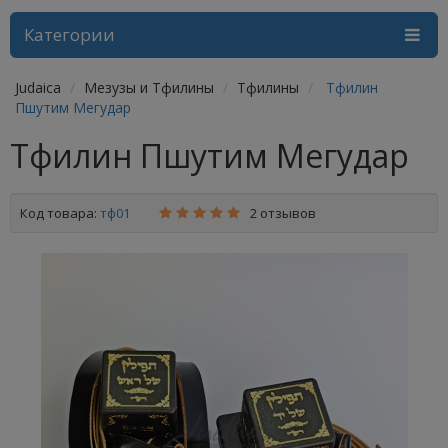
Категории
Judaica
Мезузы и Тфилины
Тфилины
Тфилин
Пшутим Мегудар
Тфилин Пшутим Мегудар
Код товара:
тф01
2 отзывов