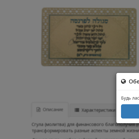
Обе
Будь ла
Описание
Характеристики
Отз
Сгула (молитва) для финансового благополучия (
трансформировать разные аспекты земной жизни