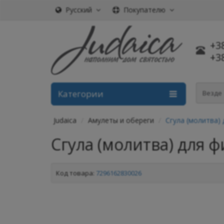
Русский
Покупателю
+3
+3
Категории
Везде
Judaica
Амулеты и обереги
Сгула (молитва)
Сгула (молитва) для 
Код товара:
7296162830026