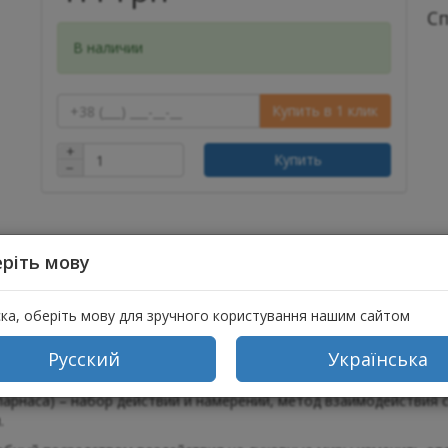
С
В наличии
Купить в 1 клик
+
Купить
−
ріть мову
ска, оберіть мову для зручного користування нашим сайтом
ывы (1)
Русский
Українська
парнаса) – набор действий и намерений, метод взаимодействия
.