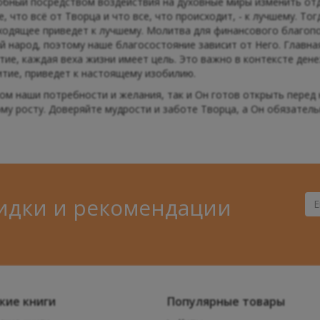
особный посредством воздействия на духовные миры изменить о
, что всё от Творца и что все, что происходит, - к лучшему. То
ходящее приведет к лучшему. Молитва для финансового благопо
й народ, поэтому наше благосостояние зависит от Него. Главна
ие, каждая веха жизни имеет цель. Это важно в контексте денеж
итие, приведет к настоящему изобилию.
ом наши потребности и желания, так и Он готов открыть перед 
у росту. Доверяйте мудрости и заботе Творца, а Он обязательн
идки и рекомендации
Ва
Ema
кие книги
Популярные товары