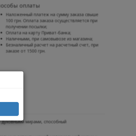
пособы оплаты
Наложенный платеж на сумму заказа свыше
100 грн. Оплата заказа осуществляется при
получении посылки;
Оплата на карту Приват-банка;
Наличными, при самовывозе из магазина;
Безналичный расчет на расчетный счет, при
заказе от 1500 грн.
 с духовными мирами, способный