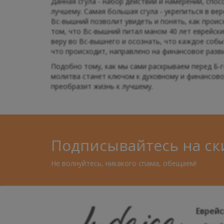
Данная сгула - набор действий и намерений, сп
лучшему. Самая большая сгула - укрепиться в вере
Вс-вышний позволит увидеть и понять, как проис
том, что Вс-вышний питал маном 40 лет еврейски
веру во Вс-вышнего и осознать, что каждое событ
что происходит, направлено на финансовое разв
Подобно тому, как мы сами раскрываем перед Б-г
молитва станет ключом к духовному и финансовом
преобразит жизнь к лучшему.
Подписывайтесь на ск
Не волнуйтесь, никакого спама, обещаем!
Еврейс