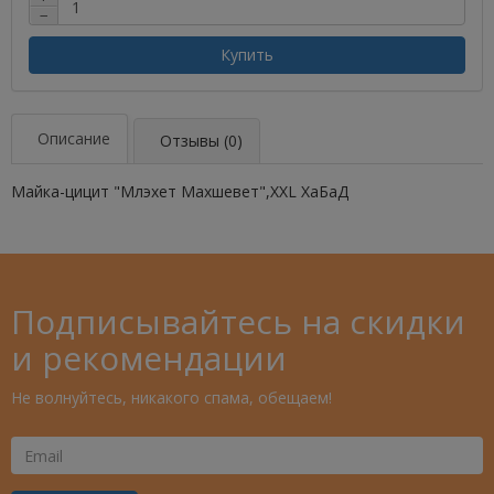
−
Купить
Описание
Отзывы (0)
Майка-цицит "Млэхет Махшевет",XXL ХаБаД
Подписывайтесь на скидки
и рекомендации
Не волнуйтесь, никакого спама, обещаем!
Ваш
Email