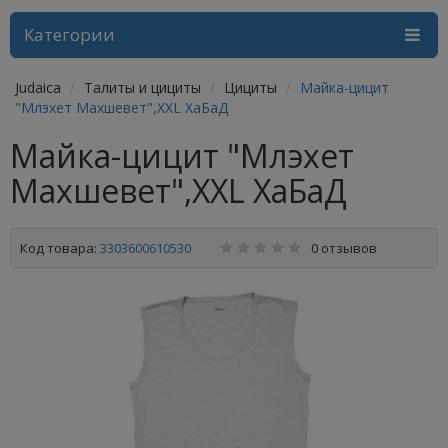
Категории
Judaica
Талиты и цициты
Цициты
Майка-цицит
"Млэхет Махшевет",XXL ХаБаД
Майка-цицит "Млэхет
Махшевет",XXL ХаБаД
Код товара:
3303600610530
0 отзывов