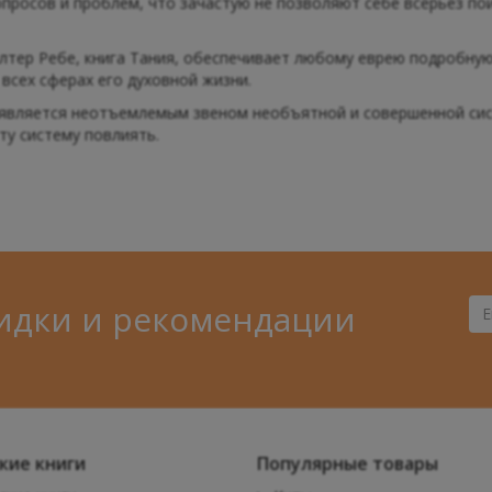
просов и проблем, что зачастую не позволяют себе всерьез по
лтер Ребе, книга Тания, обеспечивает любому еврею подробну
 всех сферах его духовной жизни.
к является неотъемлемым звеном необъятной и совершенной сис
ту систему повлиять.
идки и рекомендации
Ва
Ema
кие книги
Популярные товары