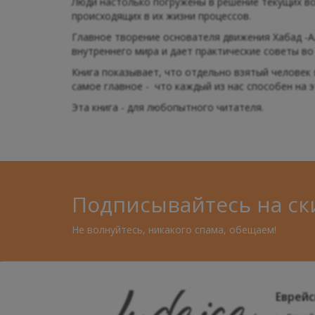
Люди настолько погружены в решение текущих во
происходящих в их жизни процессов.
Главное творение основателя движения Хабад -А
внутреннего мира и дает практические советы во
Книга показывает, что отдельно взятый челове
самое главное - что каждый из нас способен на э
Эта книга - для любопытного читателя.
Подписывайтесь на ск
Не волнуйтесь, никакого спама, обещаем!
Еврейс