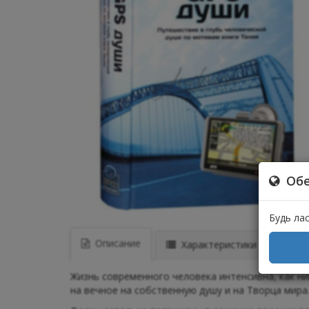
Обе
Будь ла
Описание
Характеристики
Отз
Жизнь современного человека интенсивна, как ни
на вечное на собственную душу и на Творца мира