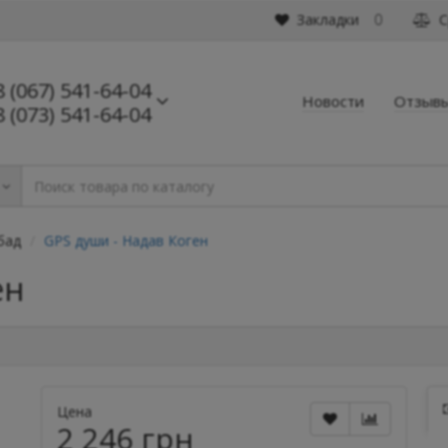
Закладки
С
0
8 (067) 541-64-04
Новости
Отзыв
8 (073) 541-64-04
бад
GPS души - Надав Коген
ен
Цена
2 246 грн