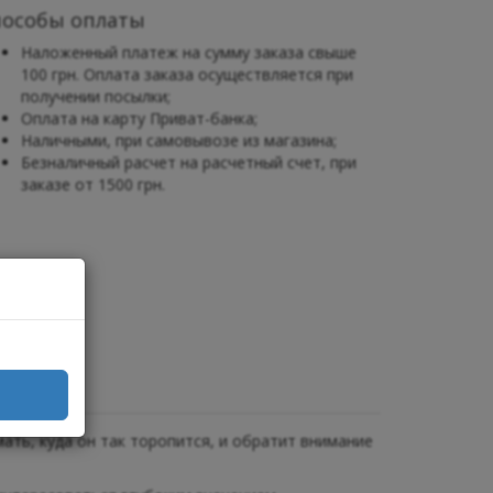
пособы оплаты
Наложенный платеж на сумму заказа свыше
100 грн. Оплата заказа осуществляется при
получении посылки;
Оплата на карту Приват-банка;
Наличными, при самовывозе из магазина;
Безналичный расчет на расчетный счет, при
заказе от 1500 грн.
ать, куда он так торопится, и обратит внимание