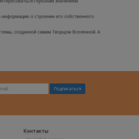
интересоваться глубоким значением
ю информацию о строении его собственного
темы, созданной самим Творцом Вселенной. А
Подписаться
ш
il
Контакты