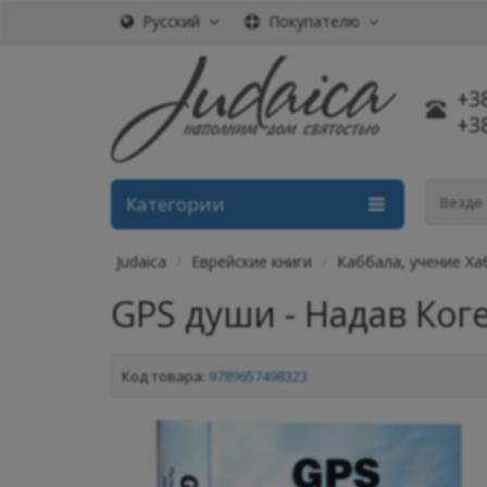
Русский
Покупателю
+3
+3
Категории
Везде
Judaica
Еврейские книги
Каббала, учение Ха
GPS души - Надав Ког
Код товара:
9789657498323