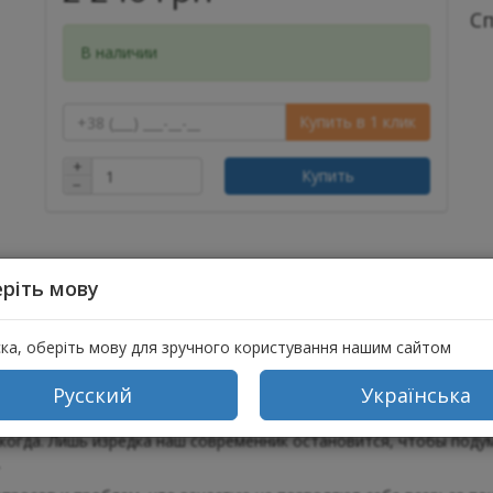
С
В наличии
Купить в 1 клик
+
Купить
−
ріть мову
ска, оберіть мову для зручного користування нашим сайтом
ывы (1)
Русский
Українська
когда. Лишь изредка наш современник остановится, чтобы подум
.