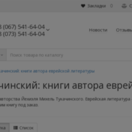
Закладки
С
0
8 (067) 541-64-04
Новости
Отзыв
8 (073) 541-64-04
ачинский: книги автора еврейской литературы
чинский: книги автора евре
авторства Йехиэля Михель Тукачинского. Еврейская литература -
им книгу под заказ.
тка
Список