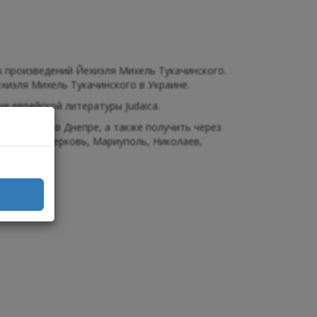
 произведений Йехиэля Михель Тукачинского.
ехиэля Михель Тукачинского в Украине.
е еврейской литературы Judaica.
магазине в Днепре, а также получить через
ог, Белая Церковь, Мариуполь, Николаев,
и др.