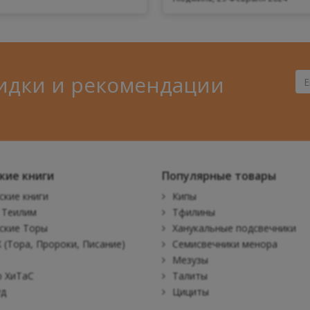
идки и рекомендации
Ва
Ema
кие книги
Популярные товары
ские книги
Кипы
 Теилим
Тфилины
ские Торы
Ханукальные подсвечники
 (Тора, Пророки, Писание)
Семисвечники менора
Мезузы
 ХиТаС
Талиты
уд
Цициты