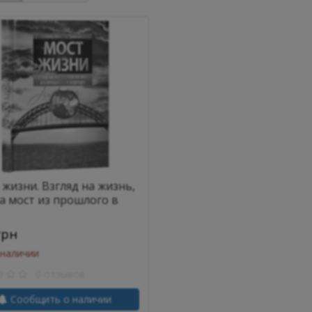
 жизни. Взгляд на жизнь,
на мост из прошлого в
ее - р. Й.М. Тукачинский
грн
 наличии
0 отзывов
Сообщить о наличии