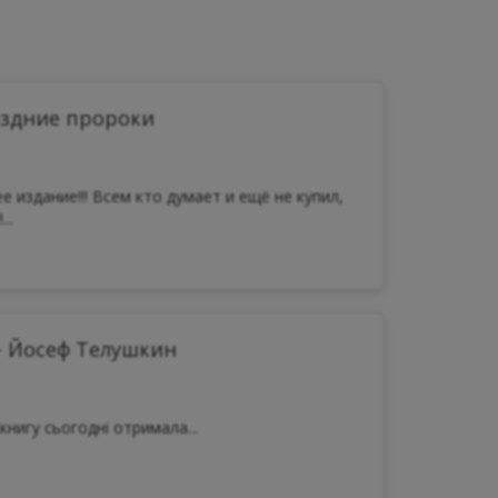
оздние пророки
е издание!!! Всем кто думает и ещё не купил,
..
- Йосеф Телушкин
книгу сьогодні отримала...