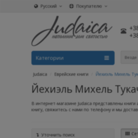
Русский
Покупателю
+3
+3
Категории
Везде
Judaica
Еврейские книги
Йехиэль Михель Тук
Йехиэль Михель Тука
В интернет-магазине Judaica представлены книги 
книгу, свяжитесь с нами по телефону и мы достав
Се
Уточнить поиск