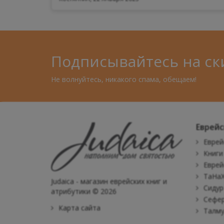
Подписывайтесь на ск
Не волнуйтесь, никакого спама, обещаем!
Еврейс
Еврей
Книги
Еврей
ТаНаХ
Judaica - магазин еврейских книг и
Сидур
атрибутики © 2026
Сефер
Карта сайта
Талм