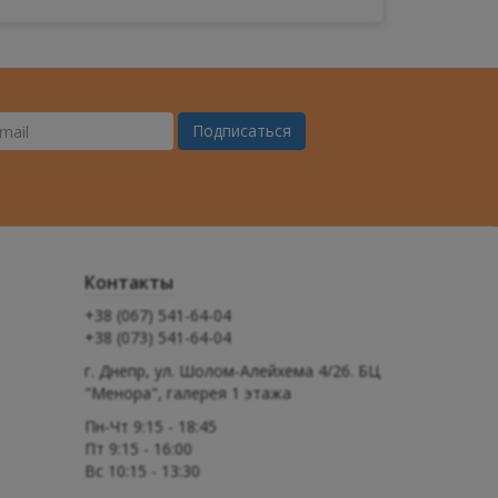
Подписаться
ш
il
Контакты
+38 (067) 541-64-04
+38 (073) 541-64-04
г. Днепр, ул. Шолом-Алейхема 4/26. БЦ
"Менора", галерея 1 этажа
Пн-Чт 9:15 - 18:45
Пт 9:15 - 16:00
Вс 10:15 - 13:30