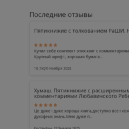
Последние отзывы
Пятикнижие с толкованием РаШИ. Н
Купил себе комплект этих книг с комментария
Крупный шрифт, хорошая бумага....
מִיכָאֵל, 18 Ноября 2025
Хумаш. Пятикнижие с расширенны
комментариями Любавичского Реб
Це дуже і дуже хороша книга,доступно все і кож
духофних знань.Мені дуже п...
Костянтин, 22 Января 2025