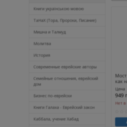
Книги українською мовою
ТаНаХ (Тора, Пророки, Писание)
Мишна и Талмуд
Молитва
История
Современные еврейские авторы
Мост
Семейные отношения, еврейский
как 
дом
будущ
Цена
949 
Бизнес по-еврейски
Нет в
Книги Галаха - Еврейский закон
Каббала, учение Хабад