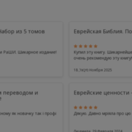
абор из 5 томов
Еврейская Библия. П
ми РаШИ. Шикарное издание!
Купил эту книгу. Шикарнейше
очень рекомендую эту книгу!!.
מִיכָאֵל, 18 Ноября 2025
м переводом и
Еврейские ценности 
е
ному як новачку так і профі
Дякую. Давно мріяла про цю 
Людмила, 29 Февраля 2024