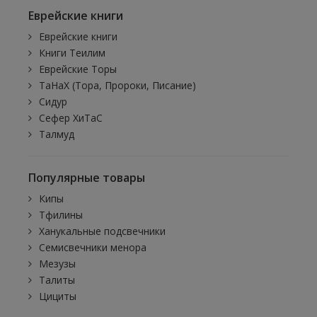
Еврейские книги
Еврейские книги
Книги Теилим
Еврейские Торы
ТаНаХ (Тора, Пророки, Писание)
Сидур
Сефер ХиТаС
Талмуд
Популярные товары
Кипы
Тфилины
Ханукальные подсвечники
Семисвечники менора
Мезузы
Талиты
Цициты