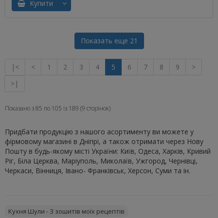
Купити
Показать еще 21
|<
<
1
2
3
4
5
6
7
8
9
>
>|
Показано з 85 по 105 із 189 (9 сторінок)
Придбати продукцію з нашого асортименту ви можете у
фірмовому магазині в Дніпрі, а також отримати через Нову
Пошту в будь-якому місті України: Київ, Одеса, Харків, Кривий
Ріг, Біла Церква, Маріуполь, Миколаїв, Ужгород, Чернівці,
Черкаси, Вінниця, Івано- Франківськ, Херсон, Суми та ін.
Кухня Шули - З зошитів моїх рецептів