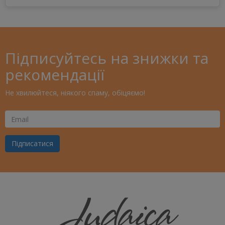
Підписуйтесь на знижки та
рекомендації
Не хвилюйтеся, ніякого спаму, обіцяємо!
Ваш
Email
Підписатися