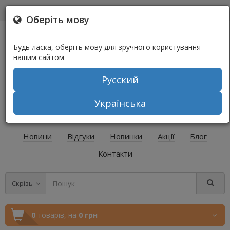
0
0
Оберіть мову
Будь ласка, оберіть мову для зручного користування
нашим сайтом
Русский
+38 (067) 541-64-04
Українська
+38 (073) 541-64-04
Новини
Відгуки
Новинки
Акції
Блог
Контакти
Скрізь
0
товарів,
на
0 грн