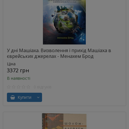
У дні Машіаха. Визволення і прихід Машіаха в
єврейських джерелах - Менахем Брод
Ціна
3372 грн
В наявності
0 відгуків
Купити