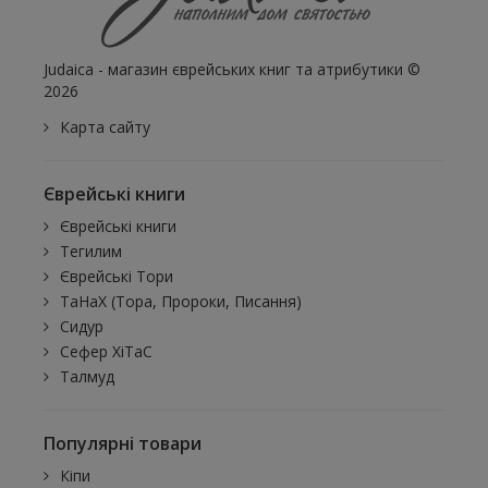
Judaica - магазин єврейських книг та атрибутики ©
2026
Карта сайту
Єврейські книги
Єврейські книги
Тегилим
Єврейські Тори
ТаНаХ (Тора, Пророки, Писання)
Сидур
Сефер ХіТаС
Талмуд
Популярні товари
Кіпи