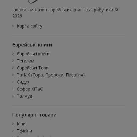
Judaica - магазин єврейських книг та атрибутики ©
2026
Карта сайту
Єврейські книги
Єврейські книги
Тегилим
Єврейські Тори
ТаНаХ (Тора, Пророки, Писання)
Сидур
Сефер ХіТаС
Талмуд
Популярні товари
Кіпи
Тфіліни