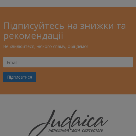
Підписуйтесь на знижки та
рекомендації
Не хвилюйтеся, ніякого спаму, обіцяємо!
Ваш
Email
Підписатися