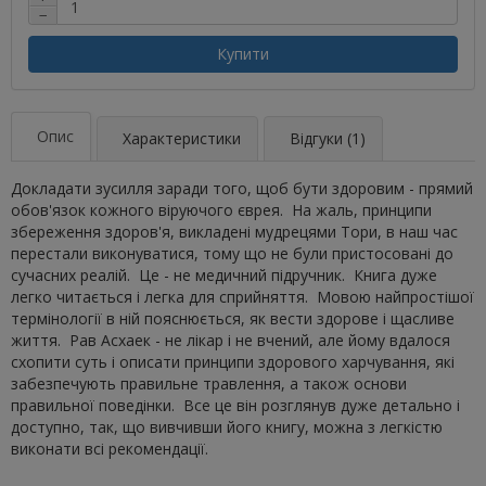
−
Купити
Опис
Характеристики
Відгуки (1)
Докладати зусилля заради того, щоб бути здоровим - прямий
обов'язок кожного віруючого єврея. На жаль, принципи
збереження здоров'я, викладені мудрецями Тори, в наш час
перестали виконуватися, тому що не були пристосовані до
сучасних реалій. Це - не медичний підручник. Книга дуже
легко читається і легка для сприйняття. Мовою найпростішої
термінології в ній пояснюється, як вести здорове і щасливе
життя. Рав Асхаек - не лікар і не вчений, але йому вдалося
схопити суть і описати принципи здорового харчування, які
забезпечують правильне травлення, а також основи
правильної поведінки. Все це він розглянув дуже детально і
доступно, так, що вивчивши його книгу, можна з легкістю
виконати всі рекомендації.