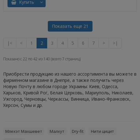
Купить
Показать еще 21
|<
<
1
2
3
4
5
6
7
>
>|
Показано с 22 по 42 из 140 (всего 7 страниц)
Приобрести продукцию из нашего ассортимента вы можете в
фирменном магазине в Днепре, а также получить через
Новую Почту в любом городе Украины: Киев, Одесса,
Харьков, Кривой Рог, Белая Церковь, Мариуполь, Николаев,
Ужгород, Черновцы, Черкассы, Винница, Ивано-Франковск,
Херсон, Сумы и др.
Млехэт Махшевет
Малхут
Dry-fit
Нити цицит