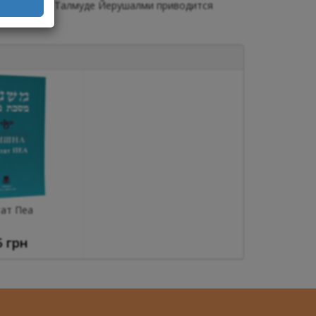
1), однако в Талмуде Йерушалми приводится
ат Пеа
5 грн