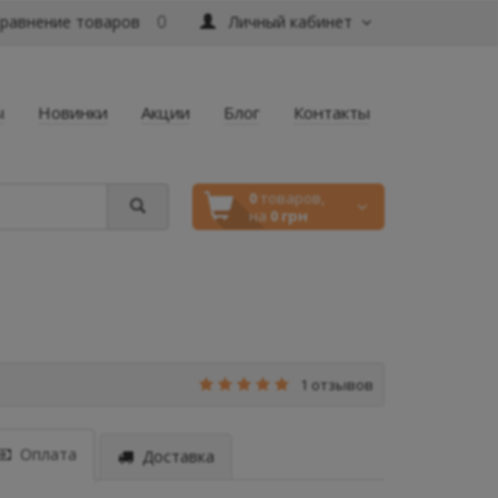
равнение товаров
Личный кабинет
0
ы
Новинки
Акции
Блог
Контакты
0
товаров,
на
0 грн
1 отзывов
Оплата
Доставка