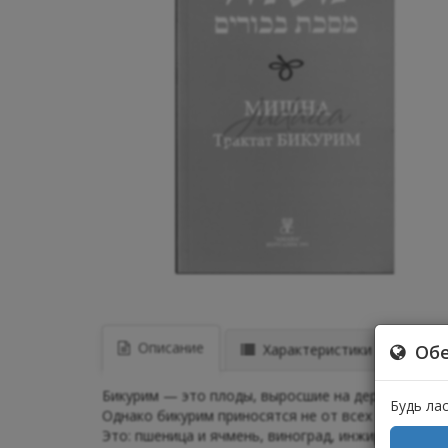
Описание
Характеристики
Отз
Обе
Бикурим — это плоды, выросшие на деревьях или 
Будь ла
Однако бикурим приносятся не от всех плодов, н
Это: пшеница и ячмень, виноград, инжир, гранат,