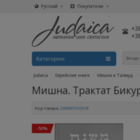
Русский
Покупателю
+3
+3
Категории
Везде
Judaica
Еврейские книги
Мишна и Талмуд
Мишна. Трактат Бику
Код товара:
2000001523018
-50%