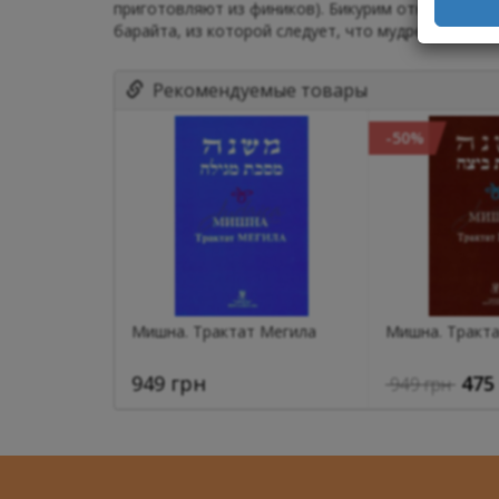
приготовляют из фиников). Бикурим относятся к 
барайта, из которой следует, что мудрецы опред
Рекомендуемые товары
-50%
Мишна. Трактат Мегила
Мишна. Тракта
949 грн
475
949 грн