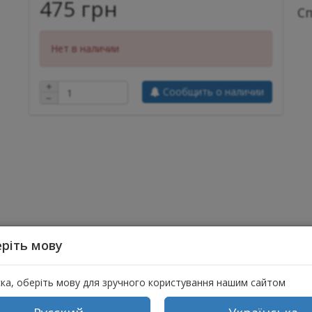
475 грн
С
Нет в наличии
+
Сообщить о наличии
−
ывы (1)
ріть мову
на земле и созревшие первыми, и заповедь Торы состоит в том,
ска, оберіть мову для зручного користування нашим сайтом
о только лишь от семи видов, которыми славится Страна Израиля
 маслины и финики (см. Дварим 8:8; на последнем месте в перечи