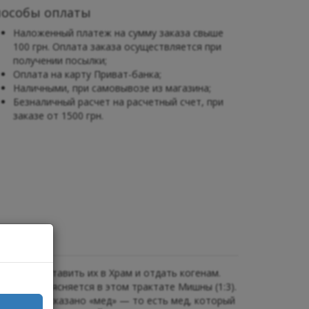
пособы оплаты
Наложенный платеж на сумму заказа свыше
100 грн. Оплата заказа осуществляется при
получении посылки;
Оплата на карту Приват-банка;
Наличными, при самовывозе из магазина;
Безналичный расчет на расчетный счет, при
заказе от 1500 грн.
 чтобы доставить их в Храм и отдать когенам.
, как разъясняется в этом трактате Мишны (1:3).
слении там сказано «мед» — то есть мед, который