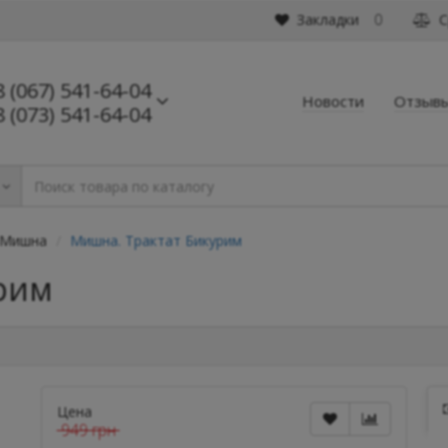
Закладки
С
0
8 (067) 541-64-04
Новости
Отзыв
8 (073) 541-64-04
Мишна
Мишна. Трактат Бикурим
рим
Цена
949 грн