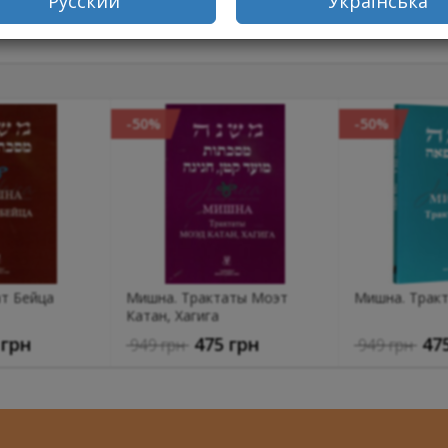
Русский
Українська
заповедям, для исполнения которых ограничений нет (см. Пеа 1:
елили для бикурим часть урожая
-50%
-50%
т Бейца
Мишна. Трактаты Моэт
Мишна. Тракт
Катан, Хагига
 грн
475 грн
47
949 грн
949 грн