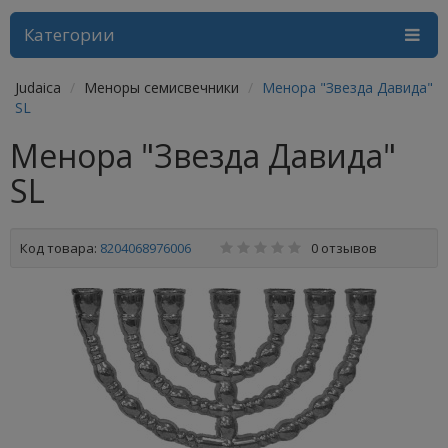
Категории
Judaica
Меноры семисвечники
Менора "Звезда Давида"
SL
Менора "Звезда Давида"
SL
Код товара:
8204068976006
0 отзывов