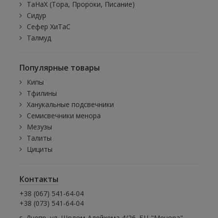
ТаНаХ (Тора, Пророки, Писание)
Сидур
Сефер ХиТаС
Талмуд
Популярные товары
Кипы
Тфилины
Ханукальные подсвечники
Семисвечники менора
Мезузы
Талиты
Цициты
Контакты
+38 (067) 541-64-04
+38 (073) 541-64-04
г. Днепр, ул. Шолом-Алейхема 4/26. БЦ "Менора",