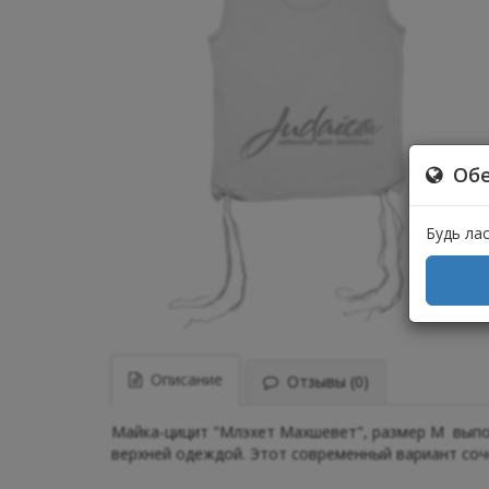
Обе
Будь ла
Описание
Отзывы (0)
Майка-цицит "Млэхет Махшевет", размер M выпо
верхней одеждой. Этот современный вариант соч