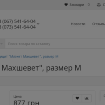
Закладки
С
0
8 (067) 541-64-04
Новости
Отзыв
8 (073) 541-64-04
ицит "Млэхет Махшевет", размер M
 Махшевет", размер M
Цена
877 грн