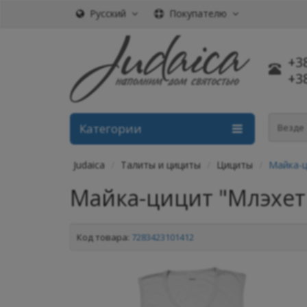
Русский
Покупателю
+3
+3
Категории
Везде
Judaica
Талиты и цициты
Цициты
Майка-ц
Майка-цицит "Млэхет
Код товара:
7283423101412