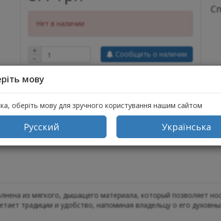
С
Нет в наличии
+
Сообщить о наличии
−
ріть мову
ска, оберіть мову для зручного користування нашим сайтом
Русский
Українська
лнена из мягкого, дышащего материала, который позволяет но
етает традиции и удобство, напоминая владельцу о его духовны