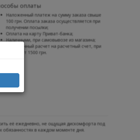
пособы оплаты
Наложенный платеж на сумму заказа свыше
100 грн. Оплата заказа осуществляется при
получении посылки;
Оплата на карту Приват-банка;
Наличными, при самовывозе из магазина;
Безналичный расчет на расчетный счет, при
заказе от 1500 грн.
сить её ежедневно, не ощущая дискомфорта под
х обязанностях в каждом моменте дня.