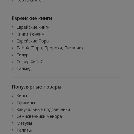
Еврейские книги
Еврейские книги
Книги Теилим
Еврейские Торы
ТаНаХ (Тора, Пророки, Писание)
Сидур
Сефер ХиТаС
Талмуд
Популярные товары
Кипы
Тфилины
Ханукальные подсвечники
Семисвечники менора
Мезузы
Талиты