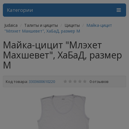
Категории
Judaica
Талиты и цициты
Цициты
Майка-цицит
"Млэхет Махшевет", ХаБаД, размер M
Майка-цицит "Млэхет
Махшевет", ХаБаД, размер
M
Код товара:
3303600610220
0 отзывов