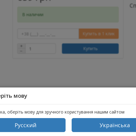
С
В наличии
Купить в 1 клик
+
Купить
−
ріть мову
ска, оберіть мову для зручного користування нашим сайтом
па отличного качества, есть подкладка и место для заколки.
Русский
Українська