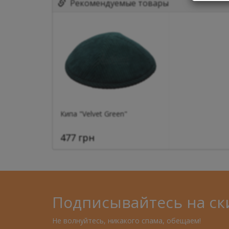
Рекомендуемые товары
Кипа "Velvet Green"
477 грн
Подписывайтесь на ск
Не волнуйтесь, никакого спама, обещаем!