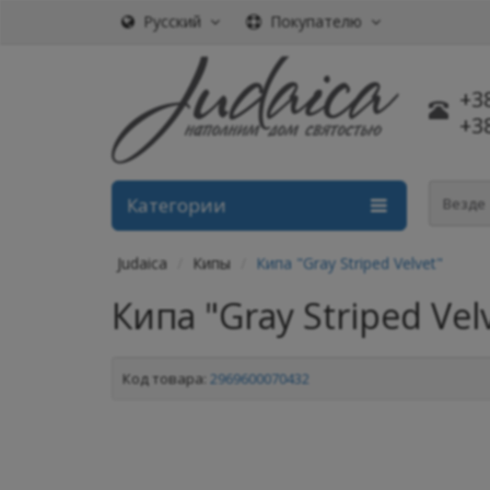
Русский
Покупателю
+3
+3
Категории
Везде
Judaica
Кипы
Кипа "Gray Striped Velvet"
Кипа "Gray Striped Vel
Код товара:
2969600070432