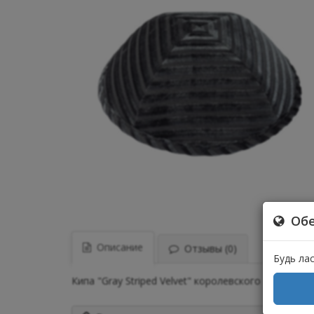
Обе
Описание
Отзывы (0)
Будь ла
Кипа "Gray Striped Velvet" королевского кроя. Ки