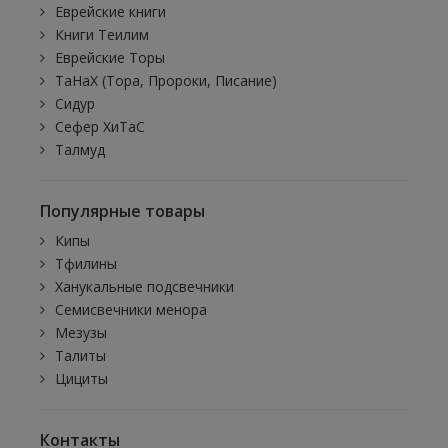
Еврейские книги
Книги Теилим
Еврейские Торы
ТаНаХ (Тора, Пророки, Писание)
Сидур
Сефер ХиТаС
Талмуд
Популярные товары
Кипы
Тфилины
Ханукальные подсвечники
Семисвечники менора
Мезузы
Талиты
Цициты
Контакты