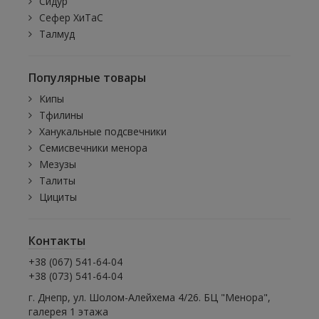
Сидур
Сефер ХиТаС
Талмуд
Популярные товары
Кипы
Тфилины
Ханукальные подсвечники
Семисвечники менора
Мезузы
Талиты
Цициты
Контакты
+38 (067) 541-64-04
+38 (073) 541-64-04
г. Днепр, ул. Шолом-Алейхема 4/26. БЦ "Менора",
галерея 1 этажа