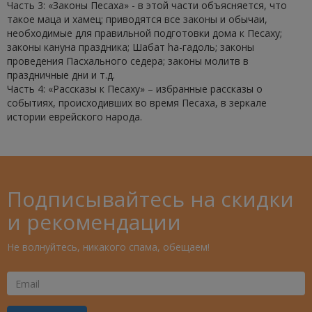
Часть 3: «Законы Песаха» - в этой части объясняется, что
такое маца и хамец; приводятся все законы и обычаи,
необходимые для правильной подготовки дома к Песаху;
законы кануна праздника; Шабат hа-гадоль; законы
проведения Пасхального седера; законы молитв в
праздничные дни и т.д.
Часть 4: «Рассказы к Песаху» – избранные рассказы о
событиях, происходивших во время Песаха, в зеркале
истории еврейского народа.
Подписывайтесь на скидки
и рекомендации
Не волнуйтесь, никакого спама, обещаем!
Ваш
Email