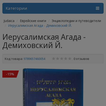
Категории
Judaica
Еврейские книги
Энциклопедии и путеводители
Иерусалимская Агада - Демиховский Й.
Иерусалимская Агада -
Демиховский Й.
Код товара:
9789657460054
0 отзывов
-15%