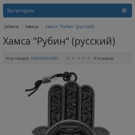
Категории
Judaica
Хамсы
Хамса "Рубин" (русский)
Хамса "Рубин" (русский)
Код товара:
7296162552690
0 отзывов