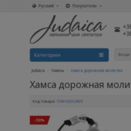
Русский
Покупателю
+3
+3
Категории
Везде
Judaica
Хамсы
Хамса дорожная молитва
Хамса дорожная моли
Код товара:
7296162552829
-50%