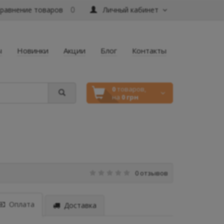
равнение товаров
Личный кабинет
0
ы
Новинки
Акции
Блог
Контакты
0
товаров,
на
0 грн
0 отзывов
Оплата
Доставка