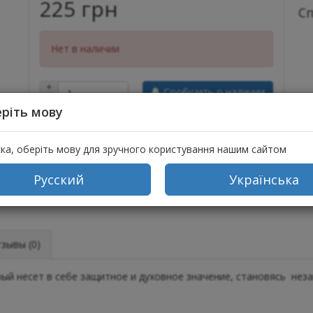
225 грн
С
Нет в наличии
+
Сообщить о наличии
−
ріть мову
ска, оберіть мову для зручного користування нашим сайтом
Русский
Українська
ывы (0)
ый несет в себе защитное и духовное значение, становясь нез