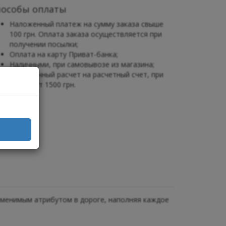
пособы оплаты
Наложенный платеж на сумму заказа свыше
100 грн. Оплата заказа осуществляется при
получении посылки;
Оплата на карту Приват-банка;
Наличными, при самовывозе из магазина;
Безналичный расчет на расчетный счет, при
заказе от 1500 грн.
аменимым атрибутом в дороге, наполняя каждое