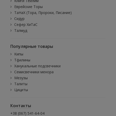
Книги Теилим
Еврейские Торы
ТаНаХ (Тора, Пророки, Писание)
Сидур
Сефер ХиТаС
Талмуд
Популярные товары
Кипы
Тфилины
Ханукальные подсвечники
Семисвечники менора
Мезузы
Талиты
Цициты
Контакты
+38 (067) 541-64-04