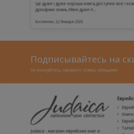
Це дуже і дуже хороша книга,доступно все і кож
духофних знань.Мені дуже п...
Костянтин, 22 Января 2025
Подписывайтесь на ск
Не волнуйтесь, никакого спама, обещаем!
Еврейс
Еврей
Книги
Еврей
ТаНаХ
Judaica - магазин еврейских книг и