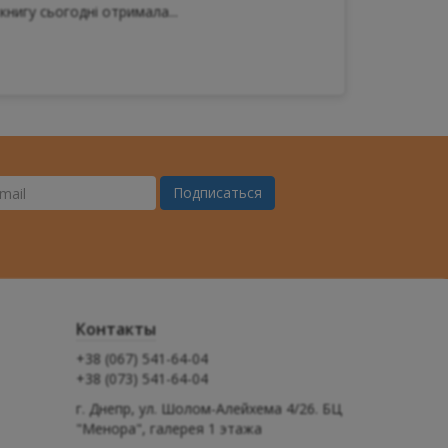
книгу сьогодні отримала...
Подписаться
ш
il
Контакты
+38 (067) 541-64-04
+38 (073) 541-64-04
г. Днепр, ул. Шолом-Алейхема 4/26. БЦ
"Менора", галерея 1 этажа