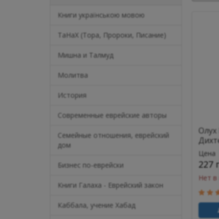
Книги українською мовою
ТаНаХ (Тора, Пророки, Писание)
Мишна и Талмуд
Молитва
История
Современные еврейские авторы
Олух 
Семейные отношения, еврейский
Дихт
дом
Цена
227 
Бизнес по-еврейски
Нет в
Книги Галаха - Еврейский закон
Каббала, учение Хабад