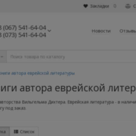
Закладки
С
0
8 (067) 541-64-04
Новости
Отзыв
8 (073) 541-64-04
книги автора еврейской литературы
ниги автора еврейской лите
авторства Вильгельма Дихтера. Еврейская литература - в наличии
у под заказ.
тка
Список