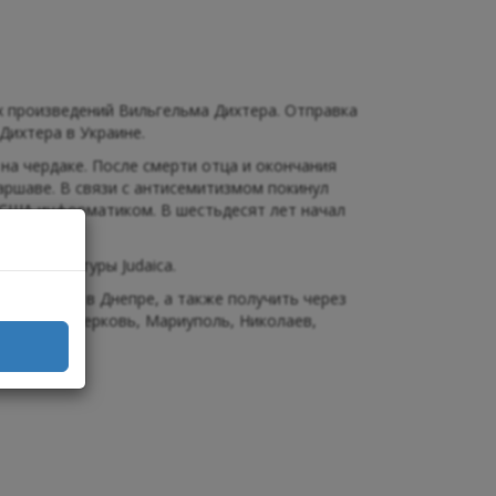
 произведений Вильгельма Дихтера. Отправка
 Дихтера в Украине.
 на чердаке. После смерти отца и окончания
аршаве. В связи с антисемитизмом покинул
в США информатиком. В шестьдесят лет начал
ой литературы Judaica.
магазине в Днепре, а также получить через
ог, Белая Церковь, Мариуполь, Николаев,
и др.