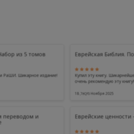
абор из 5 томов
Еврейская Библия. П
ми РаШИ. Шикарное издание!
Купил эту книгу. Шикарнейше
очень рекомендую эту книгу!!.
מִיכָאֵל, 18 Ноября 2025
м переводом и
Еврейские ценности 
е