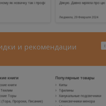
ному як новачку так і профі
Дякую. Давно мріяла про цю 
Людмила, 29 Февраля 2024
идки и рекомендации
Ва
Ema
кие книги
Популярные товары
ские книги
Кипы
 Теилим
Тфилины
ские Торы
Ханукальные подсвечники
 (Тора, Пророки, Писание)
Семисвечники менора