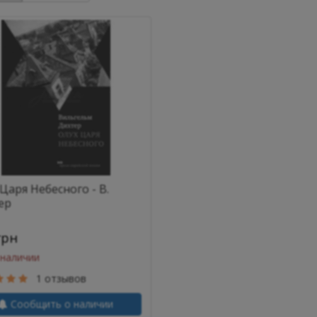
Царя Небесного - В.
ер
грн
 наличии
1 отзывов
Сообщить о наличии