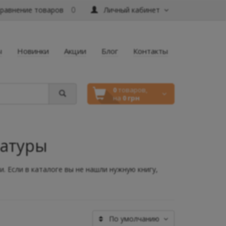
равнение товаров
Личный кабинет
0
ы
Новинки
Акции
Блог
Контакты
0
товаров,
на
0 грн
ратуры
. Если в каталоге вы не нашли нужную книгу,
По умолчанию