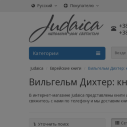
Русский
Покупателю
+3
+3
Категории
Везде
Judaica
Еврейские книги
Вильгельм Дихтер: 
Вильгельм Дихтер: к
В интернет-магазине Judaica представлены книги 
свяжитесь с нами по телефону и мы доставим книг
Се
Уточнить поиск