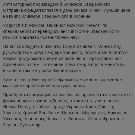
литературных произведений Элиэзера Стефанского.
Отправка осуществляется в день заказа. У нас - лучшая цена
на книги Элиэзера Стефанского в Украине.
Родился в г. Минске, закончил Минский “инъяз” по
специальности переводчик английского и итальянского
языков. Бакалавр гуманитарных наук.
Начал соблюдать и изучать Тору в йешиве г. Минска под
руководством рава Сендера Урицкого, после алии в Святую
Землю продолжил учебу в йешиве Эш а-Тора у рава Гиля
Айзенбаха, затем – в йешиве Швут Ами, а после женитьбы –
в колеле там же у рава Яакова Баума.
Купить книги Элиэзера Стефанского можно в фирменном
магазине еврейской литературы Judaica.
Приобрести продукцию из нашего ассортимента вы можете в
фирменном магазине в Днепре, а также получить через
Новую Почту в любом городе Украины: Киев, Одесса,
Харьков, Кривой Рог, Белая Церковь, Мариуполь, Николаев,
Ужгород, Черновцы, Черкассы, Винница, Ивано-Франковск,
Херсон, Сумы и др.