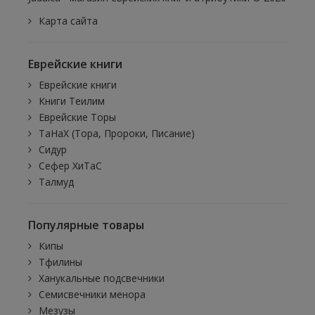
Карта сайта
Еврейские книги
Еврейские книги
Книги Теилим
Еврейские Торы
ТаНаХ (Тора, Пророки, Писание)
Сидур
Сефер ХиТаС
Талмуд
Популярные товары
Кипы
Тфилины
Ханукальные подсвечники
Семисвечники менора
Мезузы