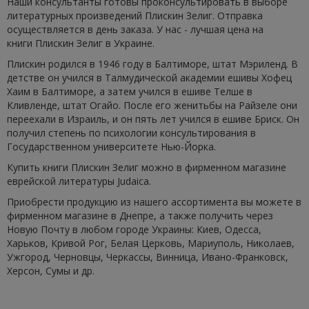
Наши консультанты готовы проконсультировать в выборе
литературных произведений Плискин Зелиг. Отправка
осуществляется в день заказа. У нас - лучшая цена на
книги Плискин Зелиг в Украине.
Плискин родился в 1946 году в Балтиморе, штат Мэриленд. В
детстве он учился в Талмудической академии ешивы Хофец
Хаим в Балтиморе, а затем учился в ешиве Телше в
Кливленде, штат Огайо. После его женитьбы на Райзеле они
переехали в Израиль, и он пять лет учился в ешиве Бриск. Он
получил степень по психологии консультирования в
Государственном университете Нью-Йорка.
Купить книги Плискин Зелиг можно в фирменном магазине
еврейской литературы Judaica.
Приобрести продукцию из нашего ассортимента вы можете в
фирменном магазине в Днепре, а также получить через
Новую Почту в любом городе Украины: Киев, Одесса,
Харьков, Кривой Рог, Белая Церковь, Мариуполь, Николаев,
Ужгород, Черновцы, Черкассы, Винница, Ивано-Франковск,
Херсон, Сумы и др.