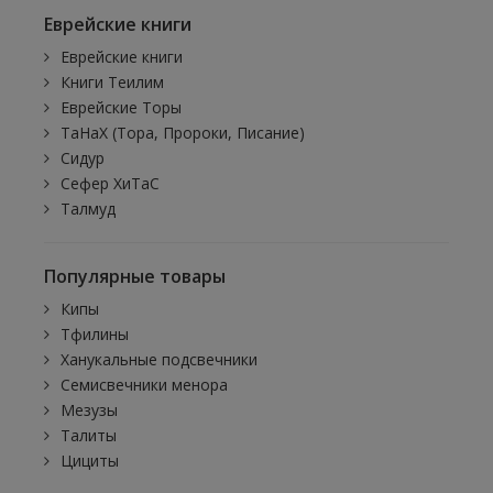
Еврейские книги
Еврейские книги
Книги Теилим
Еврейские Торы
ТаНаХ (Тора, Пророки, Писание)
Сидур
Сефер ХиТаС
Талмуд
Популярные товары
Кипы
Тфилины
Ханукальные подсвечники
Семисвечники менора
Мезузы
Талиты
Цициты