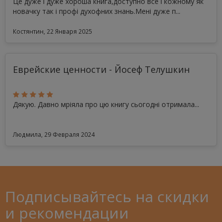
Це дуже і дуже хороша книга,доступно все і кожному як
новачку так і профі духофних знань.Мені дуже п...
Костянтин, 22 Января 2025
Еврейские ценности - Йосеф Телушкин
Дякую. Давно мріяла про цю книгу сьогодні отримала...
Людмила, 29 Февраля 2024
Подписывайтесь на скидки
и рекомендации