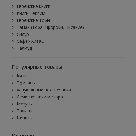
Еврейские книги
Книги Теилим
Еврейские Торы
ТаНаХ (Тора, Пророки, Писание)
Сидур
Сефер ХиТаС
Талмуд
Популярные товары
Кипы
Тфилины
Ханукальные подсвечники
Семисвечники менора
Мезузы
Талиты
Цициты