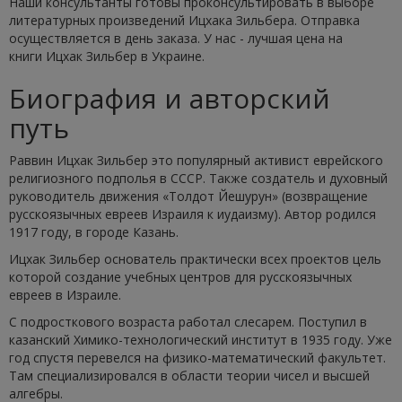
Наши консультанты готовы проконсультировать в выборе
литературных произведений Ицхака Зильбера. Отправка
осуществляется в день заказа. У нас - лучшая цена на
книги Ицхак Зильбер в Украине.
Биография и авторский
путь
Раввин Ицхак Зильбер это популярный активист еврейского
религиозного подполья в СССР. Также создатель и духовный
руководитель движения «Толдот Йешурун» (возвращение
русскоязычных евреев Израиля к иудаизму). Автор родился
1917 году, в городе Казань.
Ицхак Зильбер основатель практически всех проектов цель
которой создание учебных центров для русскоязычных
евреев в Израиле.
С подросткового возраста работал слесарем. Поступил в
казанский Химико-технологический институт в 1935 году. Уже
год спустя перевелся на физико-математический факультет.
Там специализировался в области теории чисел и высшей
алгебры.