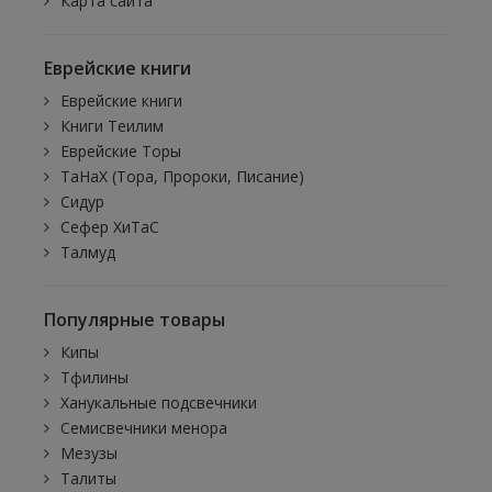
Карта сайта
Еврейские книги
Еврейские книги
Книги Теилим
Еврейские Торы
ТаНаХ (Тора, Пророки, Писание)
Сидур
Сефер ХиТаС
Талмуд
Популярные товары
Кипы
Тфилины
Ханукальные подсвечники
Семисвечники менора
Мезузы
Талиты