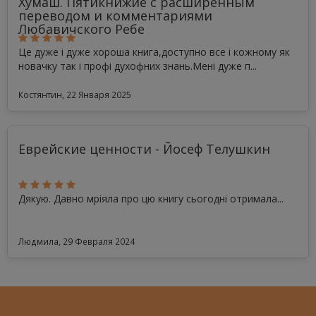
Хумаш. Пятикнижие с расширенным
переводом и комментариями
Любавичского Ребе
Це дуже і дуже хороша книга,доступно все і кожному як
новачку так і профі духофних знань.Мені дуже п...
Костянтин, 22 Января 2025
Еврейские ценности - Йосеф Телушкин
Дякую. Давно мріяла про цю книгу сьогодні отримала...
Людмила, 29 Февраля 2024