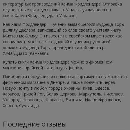
литературных произведений Хаима Фридлендера. Отправка
осуществляется в день заказа. У нас - лучшая цена на
книги Хаима Фридлендера в Украине.
Рав Хаим Фридлендер — ученик выдающегося мудреца Торы
р.Элияу Деслера, записавший со слов своего учителя книгу
Михтав ме-Элияу. Он известен в еврейском мире также как
специалист, много лет отдавший изучению рукописей
великого мудреца Торы, праведника и кабалиста р.
Х.М.Луццато (Рамхаля).
Купить книги Хаима Фридлендера можно в фирменном
магазине еврейской литературы Judaica.
Приобрести продукцию из нашего ассортимента вы можете в
фирменном магазине в Днепре, а также получить через
Новую Почту в любом городе Украины: Киев, Одесса,
Харьков, Кривой Рог, Белая Церковь, Мариуполь, Николаев,
Ужгород, Черновцы, Черкассы, Винница, Ивано-Франковск,
Херсон, Сумы и др.
Последние отзывы