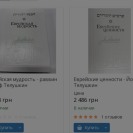
йская мудрость - раввин
Еврейские ценности - Й
ф Телушкин
Телушкин
Цена
8 грн
2 486 грн
ичии
В наличии
0 отзывов
1 отзывов
упить
Купить