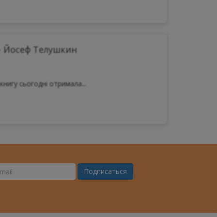
- Йосеф Телушкин
книгу сьогодні отримала...
Подписаться
ш
il