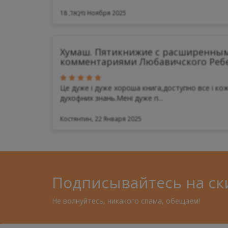
מִיכָאֵל, 18 Ноября 2025
Хумаш. Пятикнижие с расширенны
комментариями Любавичского Реб
Це дуже і дуже хороша книга,доступно все і кож
духофних знань.Мені дуже п...
Костянтин, 22 Января 2025
Подписывайтесь на ск
Не волнуйтесь, никакого спама, обещаем!