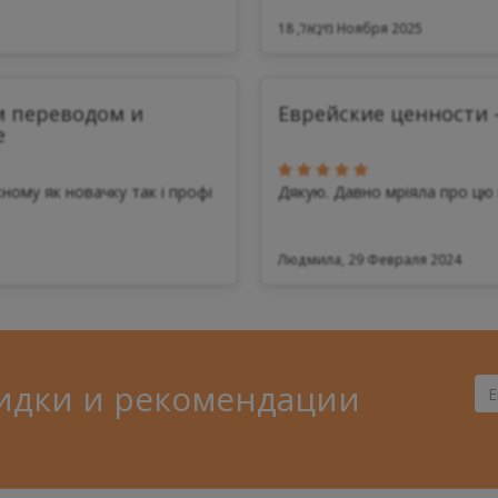
מִיכָאֵל, 18 Ноября 2025
м переводом и
Еврейские ценности 
е
ному як новачку так і профі
Дякую. Давно мріяла про цю 
Людмила, 29 Февраля 2024
идки и рекомендации
Ва
Ema