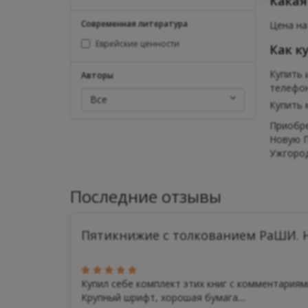
Какая
Современная литература
Цена на
Еврейские ценности
Как к
Купить 
Авторы
телефона
Все
Купить 
Приобре
Новую П
Ужгород
Последние отзывы
Пятикнижие с толкованием РаШИ. Н
Купил себе комплект этих книг с комментария
Крупный шрифт, хорошая бумага....