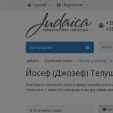
Русский
Покупателю
+3
+3
Категории
Везде
Judaica
Еврейские книги
Йосеф (Джозеф) Тел
Йосеф (Джозеф) Телу
В интернет-магазине Judaica представлены книги 
свяжитесь с нами по телефону и мы доставим книг
Се
Уточнить поиск