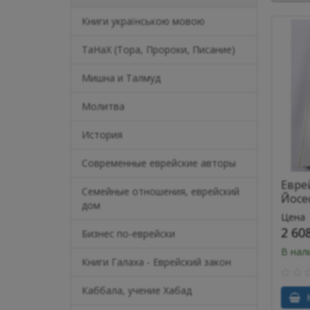
Книги українською мовою
ТаНаХ (Тора, Пророки, Писание)
Мишна и Талмуд
Молитва
История
Современные еврейские авторы
Евре
Семейные отношения, еврейский
Йосе
дом
Цена
2 60
Бизнес по-еврейски
В нал
Книги Галаха - Еврейский закон
Каббала, учение Хабад
К