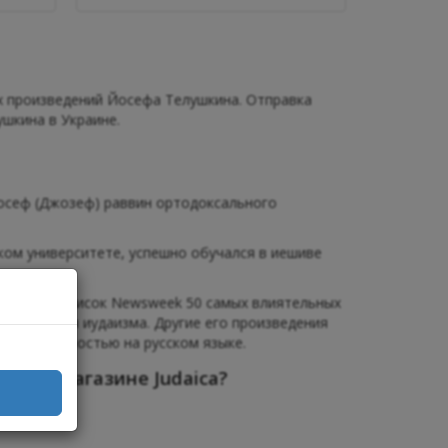
х произведений Йосефа Телушкина. Отправка
ушкина в Украине.
Йосеф (Джозеф) раввин ортодоксального
ком университете, успешно обучался в иешиве
Входит в список Newsweek 50 самых влиятельных
го значения иудаизма. Другие его произведения
я популярностью на русском языке.
рнет-магазине Judaica?