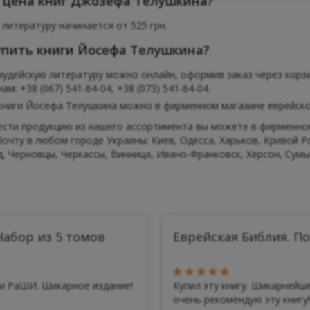
 цена книг Джозефа Телушкина?
 литературу начинается от 525 грн.
упить книги Йосефа Телушкина?
иудейскую литературу можно онлайн, оформив заказ через корзи
м: +38 (067) 541-64-04, +38 (073) 541-64-04.
книги Йосефа Телушкина можно в фирменном магазине еврейской
сти продукцию из нашего ассортимента вы можете в фирменном 
очту в любом городе Украины: Киев, Одесса, Харьков, Кривой Р
, Черновцы, Черкассы, Винница, Ивано-Франковск, Херсон, Сумы 
абор из 5 томов
Еврейская Библия. П
ми РаШИ. Шикарное издание!
Купил эту книгу. Шикарнейше
очень рекомендую эту книгу!!.