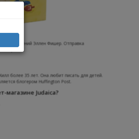
 произведений Эллен Фишер. Отправка
 в Украине.
илл более 35 лет. Она любит писать для детей.
ляется блогером Huffington Post.
-магазине Judaica?
.