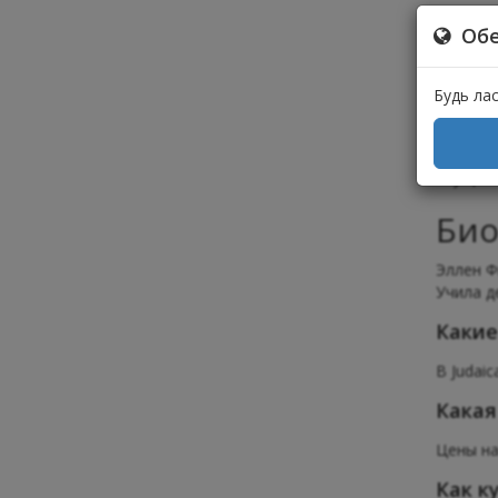
Обе
Будь ла
Наши ко
осущест
Био
Эллен Ф
Учила д
Какие
В Judai
Какая
Цены на
Как к