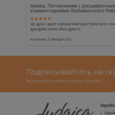
Хумаш. Пятикнижие с расширенны
комментариями Любавичского Реб
Це дуже і дуже хороша книга,доступно все і кож
духофних знань.Мені дуже п...
Костянтин, 22 Января 2025
Подписывайтесь на ск
Не волнуйтесь, никакого спама, обещаем!
Еврейс
Еврей