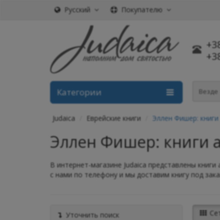
Русский
Покупателю
+3
+3
Категории
Везде
Judaica
Еврейские книги
Эллен Фишер: книги
Эллен Фишер: книги 
В интернет-магазине Judaica представлены книги 
с нами по телефону и мы доставим книгу под зака
Се
Уточнить поиск