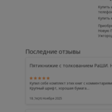
Купить 
телефона
Купить 
Приобре
Новую П
Ужгород
Последние отзывы
Пятикнижие с толкованием РаШИ. Н
Купил себе комплект этих книг с комментария
Крупный шрифт, хорошая бумага....
מִיכָאֵל, 18 Ноября 2025