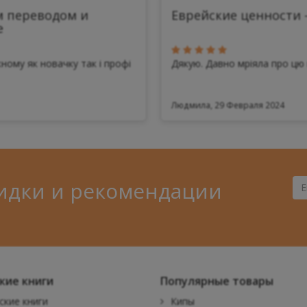
м переводом и
Еврейские ценности 
е
ному як новачку так і профі
Дякую. Давно мріяла про цю 
Людмила, 29 Февраля 2024
идки и рекомендации
Ва
Ema
кие книги
Популярные товары
ские книги
Кипы