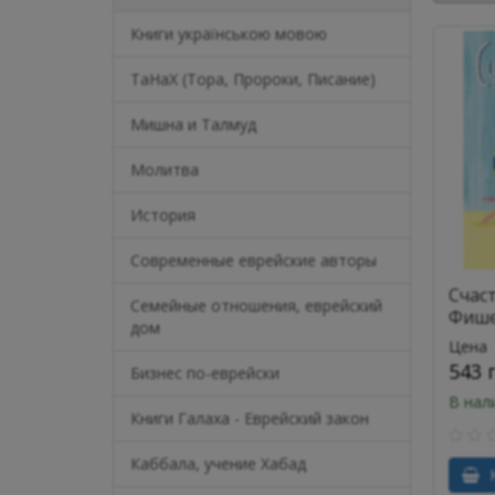
Книги українською мовою
ТаНаХ (Тора, Пророки, Писание)
Мишна и Талмуд
Молитва
История
Современные еврейские авторы
Счас
Семейные отношения, еврейский
Фиш
дом
Цена
543 
Бизнес по-еврейски
В нал
Книги Галаха - Еврейский закон
Каббала, учение Хабад
К