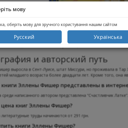
ріть мову
ска, оберіть мову для зручного користування нашим сайтом
Русский
Українська
нсультанты готовы проконсультировать в выборе литературных
вляется в день заказа. У нас - лучшая цена на книги Эллен Фишер
графия и авторский путь
ишер выросла в Сент-Луисе, штат Миссури, но проживала в Тар Х
етей младшего возраста более двадцати лет. Кроме того, она яв
 книги Эллены Фишер представлены в интернет
ca среди написанного автором представлена “Счастливчик Латке”
 цена книг Эллены Фишер?
 литературные труды начинаются от 291 грн.
упить книги Эллены Фишер?