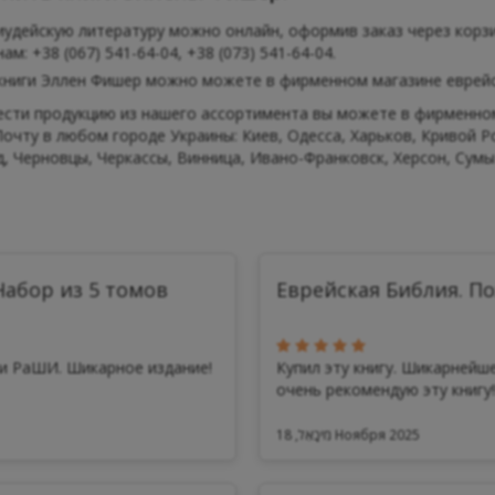
иудейскую литературу можно онлайн, оформив заказ через корзи
м: +38 (067) 541-64-04, +38 (073) 541-64-04.
книги Эллен Фишер можно можете в фирменном магазине еврейск
сти продукцию из нашего ассортимента вы можете в фирменном 
очту в любом городе Украины: Киев, Одесса, Харьков, Кривой Р
, Черновцы, Черкассы, Винница, Ивано-Франковск, Херсон, Сумы 
абор из 5 томов
Еврейская Библия. П
ми РаШИ. Шикарное издание!
Купил эту книгу. Шикарнейше
очень рекомендую эту книгу!!.
מִיכָאֵל, 18 Ноября 2025