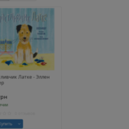
тливчик Латке - Эллен
ер
грн
ичии
0 отзывов
упить