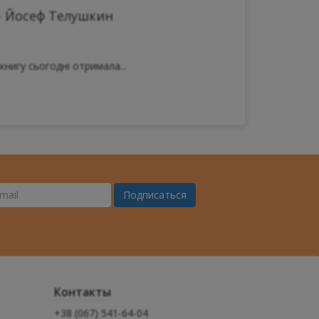
- Йосеф Телушкин
книгу сьогодні отримала...
Подписаться
ш
il
Контакты
+38 (067) 541-64-04