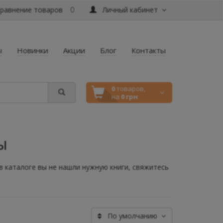
равнение товаров
Личный кабинет
0
ы
Новинки
Акции
Блог
Контакты
0
товаров,
на
0 грн
ы
 в каталоге вы не нашли нужную книги, свяжитесь
По умолчанию