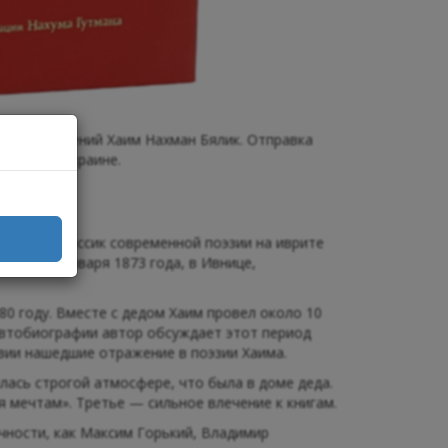
 произведений Хаим Нахман Бялик. Отправка
 Бялик в Украине.
розаик. Классик современной поэзии на иврите
одился 6 января 1873 года, в Ивнице,
80 году. Вместе с дедом Хаим провел около 10
 автобиографии автор обсуждает этот период
твии нашедшие отражение в поэзии Хаима.
лась строгой атмосфере, что была в доме деда.
я мечтам». Третье — сильное влечение к книгам.
чности, как Максим Горький, Владимир