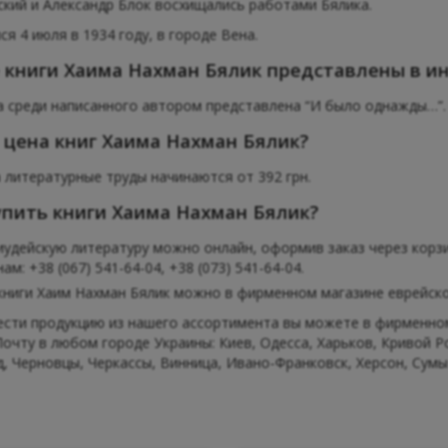
кий и Александр Блок восхищались работами Бялика.
ся 4 июля в 1934 году, в городе Вена.
 книги Хаима Нахман Бялик представлены в ин
ca среди написанного автором представлена “И было однажды…”.
 цена книг Хаима Нахман Бялик?
 литературные труды начинаются от 392 грн.
упить книги Хаима Нахман Бялик?
иудейскую литературу можно онлайн, оформив заказ через корзи
м: +38 (067) 541-64-04, +38 (073) 541-64-04.
книги Хаим Нахман Бялик можно в фирменном магазине еврейской
сти продукцию из нашего ассортимента вы можете в фирменном 
очту в любом городе Украины: Киев, Одесса, Харьков, Кривой Р
, Черновцы, Черкассы, Винница, Ивано-Франковск, Херсон, Сумы 