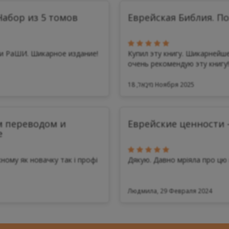
абор из 5 томов
Еврейская Библия. П
ми РаШИ. Шикарное издание!
Купил эту книгу. Шикарнейше
очень рекомендую эту книгу!!.
מִיכָאֵל, 18 Ноября 2025
м переводом и
Еврейские ценности 
е
ному як новачку так і профі
Дякую. Давно мріяла про цю 
Людмила, 29 Февраля 2024