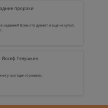
оздние пророки
е издание!!! Всем кто думает и ещё не купил,
..
- Йосеф Телушкин
книгу сьогодні отримала...