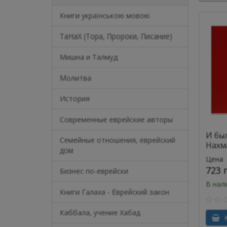
Книги українською мовою
ТаНаХ (Тора, Пророки, Писание)
Мишна и Талмуд
Молитва
История
Современные еврейские авторы
И был
Семейные отношения, еврейский
Нахм
дом
Цена
723 
Бизнес по-еврейски
В нал
Книги Галаха - Еврейский закон
Каббала, учение Хабад
К