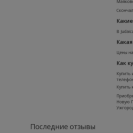
Маяковс
Скончал
Какие
В Judai
Какая
Цены на
Как к
Купить 
телефона
Купить 
Приобре
Новую П
Ужгород
Последние отзывы