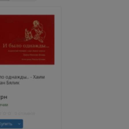
о однажды... - Хаим
ан Бялик
грн
ичии
0 отзывов
упить