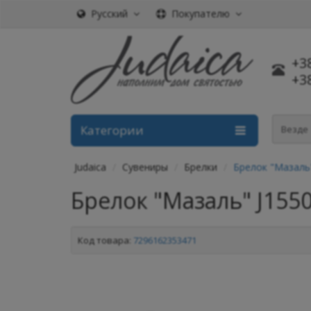
Русский
Покупателю
+3
+3
Категории
Везде
Judaica
Сувениры
Брелки
Брелок "Мазаль
Брелок "Мазаль" J155
Код товара:
7296162353471