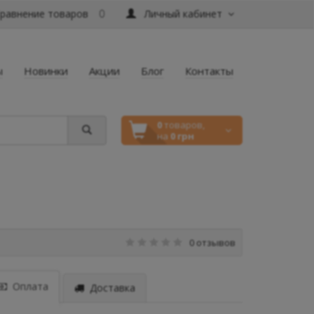
равнение товаров
Личный кабинет
0
ы
Новинки
Акции
Блог
Контакты
0
товаров,
на
0 грн
0 отзывов
Оплата
Доставка