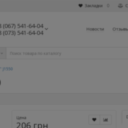
Закладки
С
0
8 (067) 541-64-04
Новости
Отзыв
8 (073) 541-64-04
" J1550
0
Цена
206 грн