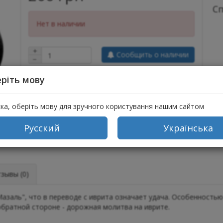
С
Нет в наличии
+
Сообщить о наличии
−
ріть мову
ска, оберіть мову для зручного користування нашим сайтом
Русский
Українська
ывы (0)
заль", что в переводе с иврита означает удача. Особенностью
обратной стороне - дорожная молитва на иврите.