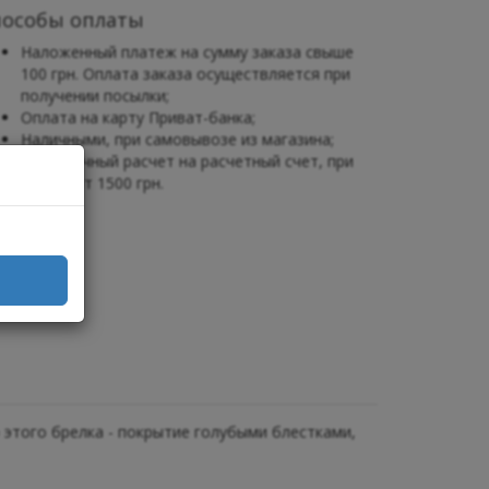
пособы оплаты
Наложенный платеж на сумму заказа свыше
100 грн. Оплата заказа осуществляется при
получении посылки;
Оплата на карту Приват-банка;
Наличными, при самовывозе из магазина;
Безналичный расчет на расчетный счет, при
заказе от 1500 грн.
 этого брелка - покрытие голубыми блестками,