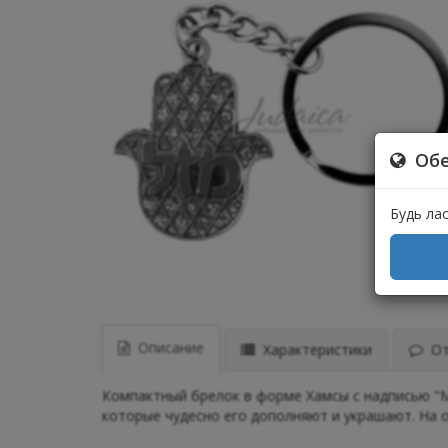
Обе
Будь ла
Описание
Характеристики
Отз
Компактный брелок в форме Хамсы с надписью "Ма
которые чудесно его дополняют и украшают. На 