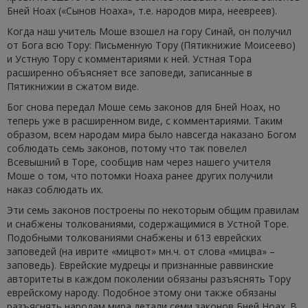
Бней Ноах («Сынов Ноаха», т.е. народов мира, неевреев).
Когда наш учитель Моше взошел на гору Синай, он получил
от Бога всю Тору: Письменную Тору (Пятикнижие Моисеево)
и Устную Тору с комментариями к ней. Устная Тора
расширенно объясняет все заповеди, записанные в
Пятикнижии в сжатом виде.
Бог снова передал Моше семь законов для Бней Ноах, но
теперь уже в расширенном виде, с комментариями. Таким
образом, всем народам мира было навсегда наказано Богом
соблюдать семь законов, потому что так повелел
Всевышний в Торе, сообщив нам через нашего учителя
Моше о том, что потомки Ноаха ранее других получили
наказ соблюдать их.
Эти семь законов построены по некоторым общим правилам
и снабжены толкованиями, содержащимися в Устной Торе.
Подобными толкованиями снабжены и 613 еврейских
заповедей (на иврите «мицвот» мн.ч. от слова «мицва» –
заповедь). Еврейские мудрецы и признанные раввинские
авторитеты в каждом поколении обязаны разъяснять Тору
еврейскому народу. Подобное этому они также обязаны
разъяснять народам мира детали семи законов Бней Ноах. В