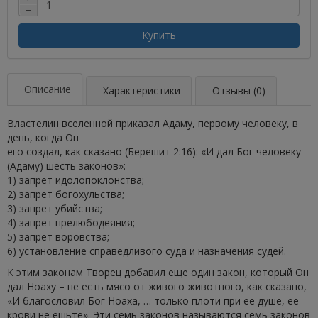
−
Купить
Описание
Характеристики
Отзывы (0)
Властелин вселенной приказал Адаму, первому человеку, в
день, когда Он
его создал, как сказано (Берешит 2:16): «И дал Бог человеку
(Адаму) шесть законов»:
1) запрет идолопоклонства;
2) запрет богохульства;
3) запрет убийства;
4) запрет прелюбодеяния;
5) запрет воровства;
6) установление справедливого суда и назначения судей.
К этим законам Творец добавил еще один закон, который Он
дал Ноаху – не есть мясо от живого животного, как сказано,
«И благословил Бог Ноаха, … только плоти при ее душе, ее
крови не ешьте». Эти семь законов называются семь законов