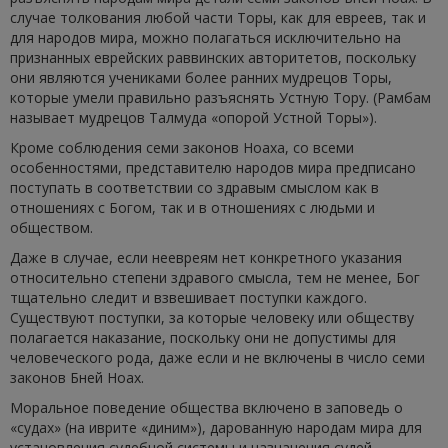
случае толкования любой части Торы, как для евреев, так и
для народов мира, можно полагаться исключительно на
признанных еврейских раввинских авторитетов, поскольку
они являются учениками более ранних мудрецов Торы,
которые умели правильно разъяснять Устную Тору. (Рамбам
называет мудрецов Талмуда «опорой Устной Торы»).
Кроме соблюдения семи законов Ноаха, со всеми
особенностями, представителю народов мира предписано
поступать в соответствии со здравым смыслом как в
отношениях с Богом, так и в отношениях с людьми и
обществом.
Даже в случае, если неевреям нет конкретного указания
относительно степени здравого смысла, тем не менее, Бог
тщательно следит и взвешивает поступки каждого.
Существуют поступки, за которые человеку или обществу
полагается наказание, поскольку они не допустимы для
человеческого рода, даже если и не включены в число семи
законов Бней Ноах.
Моральное поведение общества включено в заповедь о
«судах» (на иврите «диним»), дарованную народам мира для
установления судебной системы и назначения судей,