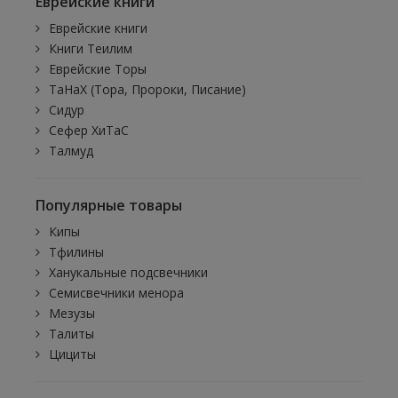
Еврейские книги
Еврейские книги
Книги Теилим
Еврейские Торы
ТаНаХ (Тора, Пророки, Писание)
Сидур
Сефер ХиТаС
Талмуд
Популярные товары
Кипы
Тфилины
Ханукальные подсвечники
Семисвечники менора
Мезузы
Талиты
Цициты