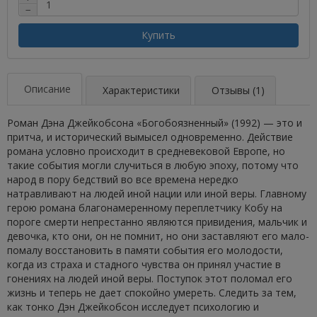
−
Купить
Описание
Характеристики
Отзывы (1)
Роман Дэна Джейкобсона «Богобоязненный» (1992) — это и
притча, и исторический вымысел одновременно. Действие
романа условно происходит в средневековой Европе, но
такие события могли случиться в любую эпоху, потому что
народ в пору бедствий во все времена нередко
натравливают на людей иной нации или иной веры. Главному
герою романа благонамеренному переплетчику Кобу на
пороге смерти непрестанно являются привидения, мальчик и
девочка, кто они, он не помнит, но они заставляют его мало-
помалу восстановить в памяти события его молодости,
когда из страха и стадного чувства он принял участие в
гонениях на людей иной веры. Поступок этот поломал его
жизнь и теперь не дает спокойно умереть. Следить за тем,
как тонко Дэн Джейкобсон исследует психологию и