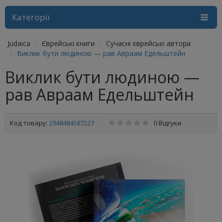
Категорії
Judaica
Єврейські книги
Сучасні єврейські автори
Виклик бути людиною — рав Авраам Едельштейн
Виклик бути людиною —
рав Авраам Едельштейн
Код товару:
2948484587227
0 Відгуки