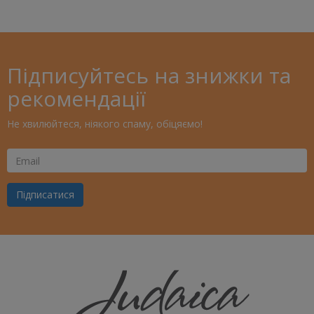
Підписуйтесь на знижки та
рекомендації
Не хвилюйтеся, ніякого спаму, обіцяємо!
Ваш
Email
Підписатися