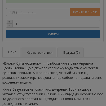
Купити в 1 клік
+
−
Купити
Опис
Характеристики
Відгуки (0)
«Виклик бути людиною» — глибока книга рава Авраама
Едельштейна, що відкриває єврейську мудрість у контексті
сучасних викликів. Автор пояснює, як знайти ясність,
розвивати характер, працювати над собою та надавати сенс
щоденним подіям.
Книга базується на класичних джерелах Тори та дарує
читачеві структурований і натхненний підхід до особистісного
та духовного зростання. Підходить як новачкам, так і
досвідченим читачам.