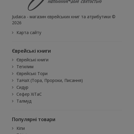
Judaica - магазин єврейських книг та атрибутики ©
2026
Карта сайту
Єврейські книги
Єврейські книги
Тегилим
Єврейські Тори
ТаНаХ (Тора, Пророки, Писання)
Сидур
Сефер ХіТаС
Талмуд
Популярні товари
Кіпи