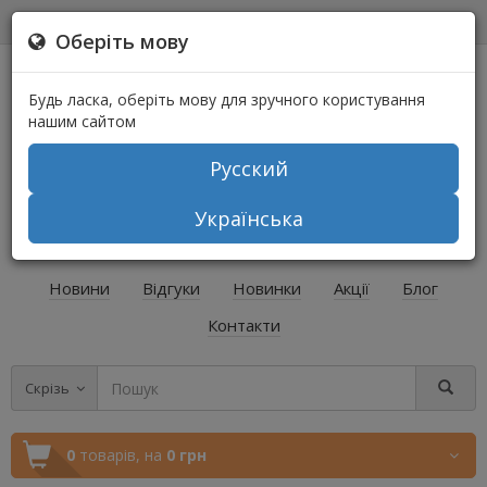
0
0
Оберіть мову
Будь ласка, оберіть мову для зручного користування
нашим сайтом
Русский
+38 (067) 541-64-04
Українська
+38 (073) 541-64-04
Новини
Відгуки
Новинки
Акції
Блог
Контакти
Скрізь
0
товарів,
на
0 грн