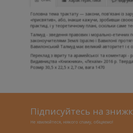
Характеристики
Відгуки 
Головна тема трактату — закони, пов'язані із зар
«присвятив», або, інакше кажучи, зробивши своє
практиці, і у теоретичному плані, оскільки саме 
Талмуд - зведення правових і морально-етичних пол
законоучителями Землі Ізраїлю і Вавилонії протя
Вавилонський Талмуд має великий авторитет і є 
Переклад з івриту та арамейської та коментарі - 
Видавництва «Книжники», «Лехаїм» 2016 р. Тверда
Розмір 30,5 х 22,5 х 2,7 см, вага 1470
Підписуйтесь на знижк
Не хвилюйтеся, ніякого спаму, обіцяємо!