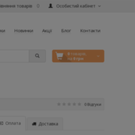
вняння товарів
Особистий кабінет
0
уки
Новинки
Акції
Блог
Контакти
0
товарів,
на
0 грн
0 Відгуки
Оплата
Доставка