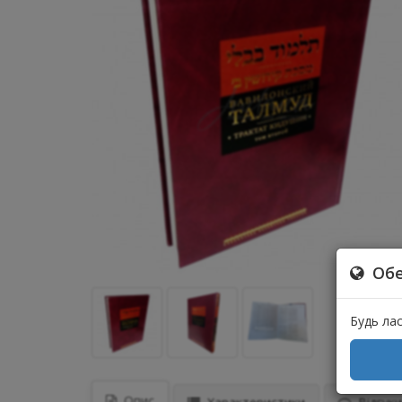
Обе
Будь ла
Опис