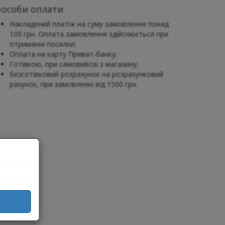
пособи оплати
Накладений платіж на суму замовлення понад
100 грн. Оплата замовлення здійснюється при
отриманні посилки;
Оплата на карту Приват-банку;
Готівкою, при самовивозі з магазину;
Безготівковий розрахунок на розрахунковий
рахунок, при замовленні від 1500 грн.