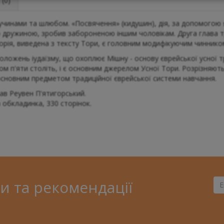
(0)
учинами та шлюбом. «Посвячення» (кидушин), дія, за допомогою я
ю дружиною, зробив забороненою іншим чоловікам. Друга глава т
теорія, виведена з тексту Тори, є головним модифікуючим чиннико
ожень іудаїзму, що охоплює Мішну - основу єврейської усної трад
гом п'яти століть, і є основним джерелом Усної Тори. Розрізняю
основним предметом традиційної єврейської системи навчання.
рав Реувен П'ятигорський.
 обкладинка, 330 сторінок.
и та рекомендації
Ва
Ema