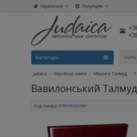
Українська
Покупцеві
+3
+3
Категорії
Скріз
Judaica
Єврейські книги
Мішна и Талмуд
Т
Вавилонський Талмуд.
Код товару:
9785995305989