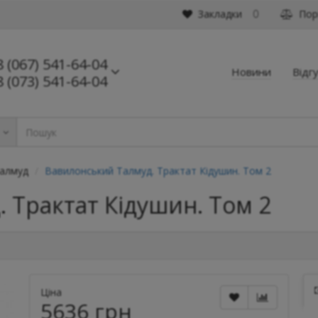
Закладки
Порі
0
8 (067) 541-64-04
Новини
Відг
8 (073) 541-64-04
ь
алмуд
Вавилонський Талмуд. Трактат Кідушин. Том 2
 Трактат Кідушин. Том 2
Ціна
5636 грн