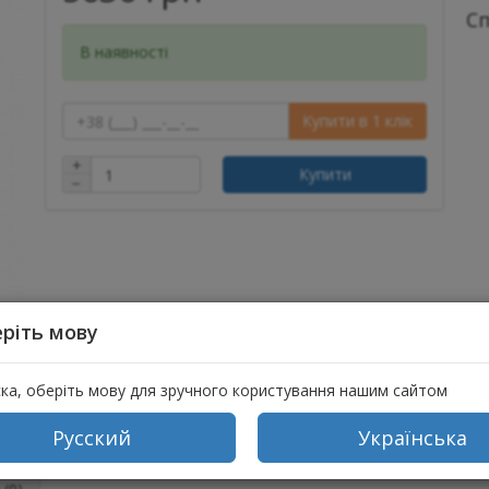
С
В наявності
Купити в 1 клік
+
Купити
−
ріть мову
ска, оберіть мову для зручного користування нашим сайтом
Русский
Українська