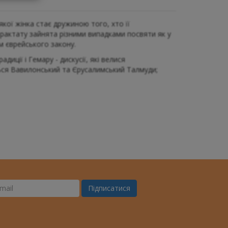
кої жінка стає дружиною того, хто її
рактату зайнята різними випадками посвяти як у
м єврейського закону.
иції і Гемару - дискусії, які велися
ться Вавилонський та Єрусалимський Талмуди;
Підписатися
ш
il