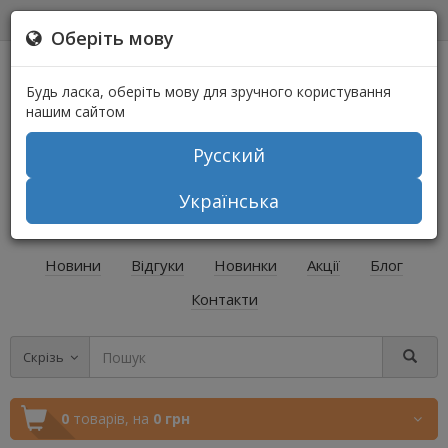
0
0
Оберіть мову
Будь ласка, оберіть мову для зручного користування
нашим сайтом
Русский
+38 (067) 541-64-04
Українська
+38 (073) 541-64-04
Новини
Відгуки
Новинки
Акції
Блог
Контакти
Скрізь
0
товарів,
на
0 грн