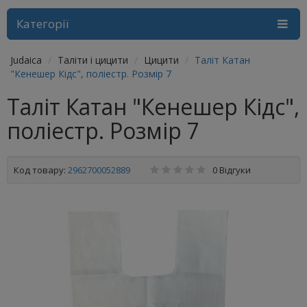
Категорії
Judaica
Таліти і цицити
Цицити
Таліт Катан
"Кенешер Кідс", поліестр. Розмір 7
Таліт Катан "Кенешер Кідс",
поліестр. Розмір 7
Код товару:
2962700052889
0 Відгуки