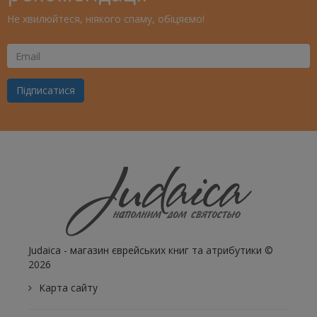
Не хвилюйтеся, ніякого спаму, обіцяємо!
Ваш
Email
Підписатися
Judaica - магазин єврейських книг та атрибутики ©
2026
Карта сайту