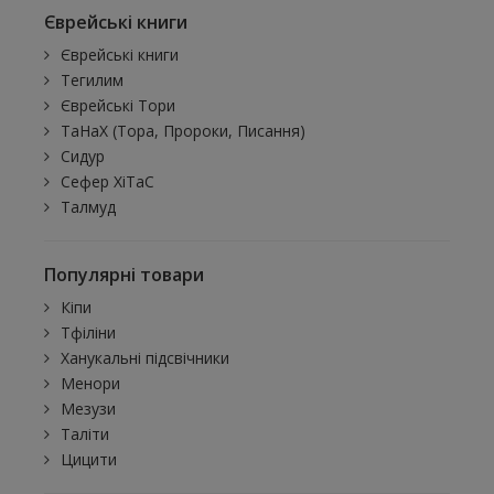
Єврейські книги
Єврейські книги
Тегилим
Єврейські Тори
ТаНаХ (Тора, Пророки, Писання)
Сидур
Сефер ХіТаС
Талмуд
Популярні товари
Кіпи
Тфіліни
Ханукальні підсвічники
Менори
Мезузи
Таліти
Цицити