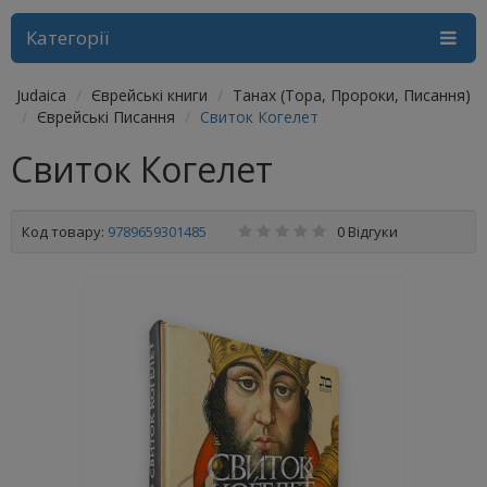
Категорії
Judaica
Єврейські книги
Танах (Тора, Пророки, Писання)
Єврейські Писання
Свиток Когелет
Свиток Когелет
Код товару:
9789659301485
0 Відгуки