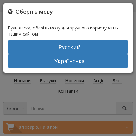
0
0
Оберіть мову
Будь ласка, оберіть мову для зручного користування
нашим сайтом
Русский
+38 (067) 541-64-04
Українська
+38 (073) 541-64-04
Новини
Відгуки
Новинки
Акції
Блог
Контакти
Скрізь
0
товарів,
на
0 грн