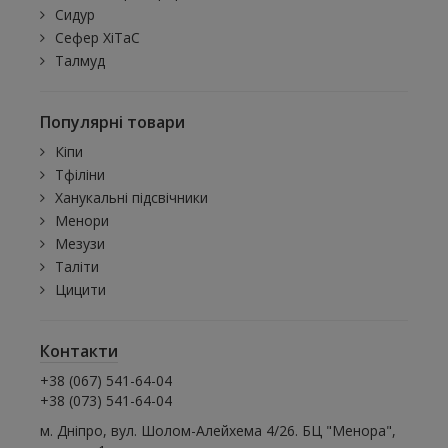
Сидур
Сефер ХіТаС
Талмуд
Популярні товари
Кіпи
Тфіліни
Ханукальні підсвічники
Менори
Мезузи
Таліти
Цицити
Контакти
+38 (067) 541-64-04
+38 (073) 541-64-04
м. Дніпро, вул. Шолом-Алейхема 4/26. БЦ "Менора",