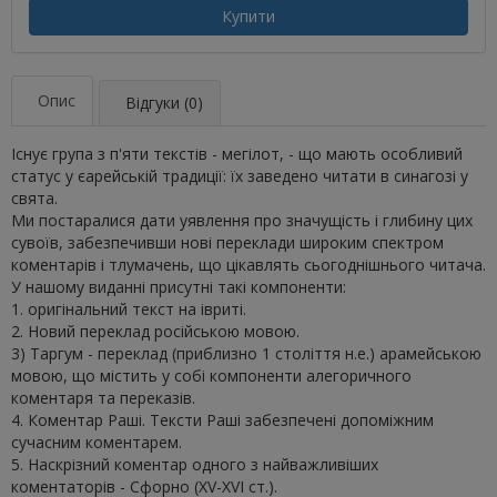
Купити
Опис
Відгуки (0)
Існує група з п'яти текстів - мегілот, - що мають особливий
статус у єарейській традиції: їх заведено читати в синагозі у
свята.
Ми постаралися дати уявлення про значущість і глибину цих
сувоїв, забезпечивши нові переклади широким спектром
коментарів і тлумачень, що цікавлять сьогоднішнього читача.
У нашому виданні присутні такі компоненти:
1. оригінальний текст на івриті.
2. Новий переклад російською мовою.
3) Таргум - переклад (приблизно 1 століття н.е.) арамейською
мовою, що містить у собі компоненти алегоричного
коментаря та переказів.
4. Коментар Раші. Тексти Раші забезпечені допоміжним
сучасним коментарем.
5. Наскрізний коментар одного з найважливіших
коментаторів - Сфорно (XV-XVI ст.).