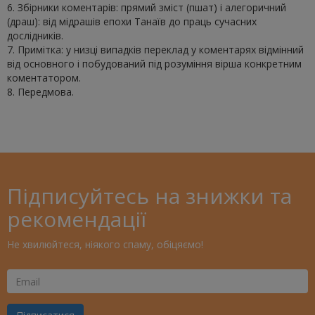
6. Збірники коментарів: прямий зміст (пшат) і алегоричний
(драш): від мідрашів епохи Танаїв до праць сучасних
дослідників.
7. Примітка: у низці випадків переклад у коментарях відмінний
від основного і побудований під розуміння вірша конкретним
коментатором.
8. Передмова.
Підписуйтесь на знижки та
рекомендації
Не хвилюйтеся, ніякого спаму, обіцяємо!
Ваш
Email