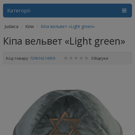
Категорії
Judaica
Кіпи
Кіпа вельвет «Light green»
Кіпа вельвет «Light green»
Код товару:
729616214959
0 Відгуки