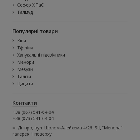
Сефер ХіТаС
Талмуд
Популярні товари
Кіпи
Тфіліни
Ханукальні підсвічники
Менори
Мезузи
Таліти
Цицити
Контакти
+38 (067) 541-64-04
+38 (073) 541-64-04
м. Дніпро, вул. Шолом-Алейхема 4/26. БЦ "Менора",
галерея 1 поверху