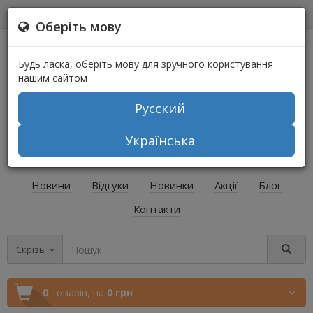
0
0
Оберіть мову
Будь ласка, оберіть мову для зручного користування
нашим сайтом
Русский
+38 (067) 541-64-04
Українська
+38 (073) 541-64-04
Новини
Відгуки
Новинки
Акції
Блог
Контакти
Скрізь
0
товарів,
на
0 грн