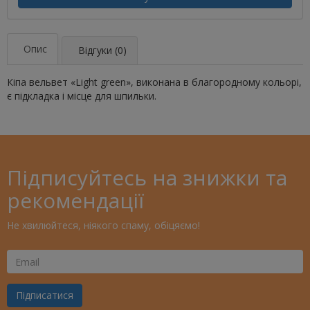
Опис
Відгуки (0)
Кіпа вельвет «Light green», виконана в благородному кольорі,
є підкладка і місце для шпильки.
Підписуйтесь на знижки та
рекомендації
Не хвилюйтеся, ніякого спаму, обіцяємо!
Ваш
Email
Підписатися