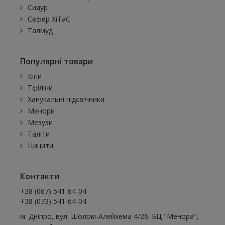
Сидур
Сефер ХіТаС
Талмуд
Популярні товари
Кіпи
Тфіліни
Ханукальні підсвічники
Менори
Мезузи
Таліти
Цицити
Контакти
+38 (067) 541-64-04
+38 (073) 541-64-04
м. Дніпро, вул. Шолом-Алейхема 4/26. БЦ "Менора",