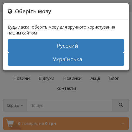
0
0
Оберіть мову
Будь ласка, оберіть мову для зручного користування
нашим сайтом
Русский
+38 (067) 541-64-04
Українська
+38 (073) 541-64-04
Новини
Відгуки
Новинки
Акції
Блог
Контакти
Скрізь
0
товарів,
на
0 грн