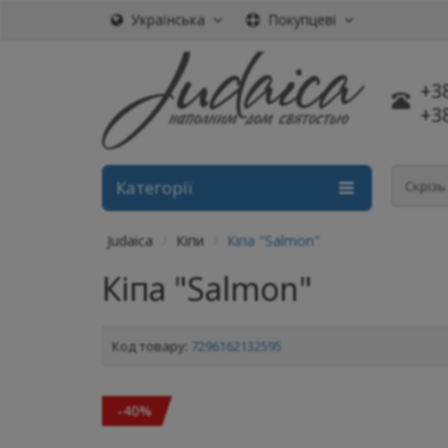
Українська
Покупцеві
+3
+3
Категорії
Скріз
Judaica
Кіпи
Кіпа "Salmon"
Кіпа "Salmon"
Код товару:
7296162132595
-40%