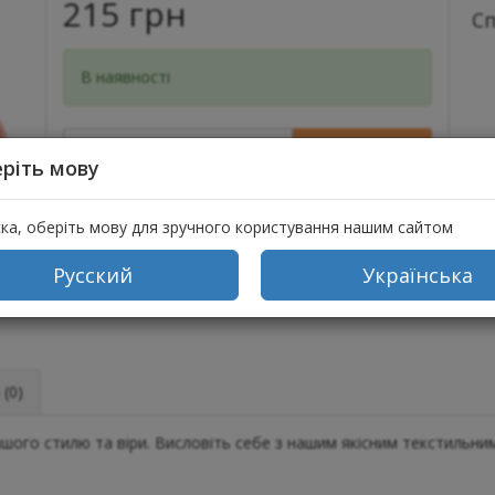
215 грн
С
В наявності
Купити в 1 клік
ріть мову
+
Купити
−
ска, оберіть мову для зручного користування нашим сайтом
Русский
Українська
(0)
ашого стилю та віри. Висловіть себе з нашим якісним текстильни