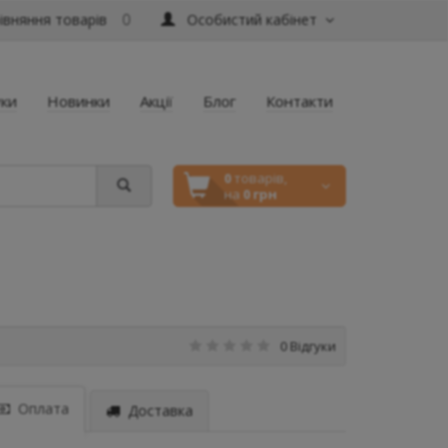
вняння товарів
Особистий кабінет
0
уки
Новинки
Акції
Блог
Контакти
0
товарів,
на
0 грн
0 Відгуки
Оплата
Доставка