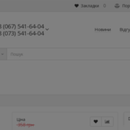
Закладки
Порі
0
8 (067) 541-64-04
Новини
Відг
8 (073) 541-64-04
ь
Ціна
358 грн