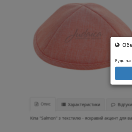
Обе
Будь ла
Опис
Характеристики
Відгуки 
Кіпа "Salmon" з текстилю - яскравий акцент для в