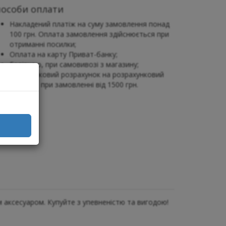
пособи оплати
Накладений платіж на суму замовлення понад
100 грн. Оплата замовлення здійснюється при
отриманні посилки;
Оплата на карту Приват-банку;
Готівкою, при самовивозі з магазину;
Безготівковий розрахунок на розрахунковий
рахунок, при замовленні від 1500 грн.
м аксесуаром. Купуйте з упевненістю та вигодою!