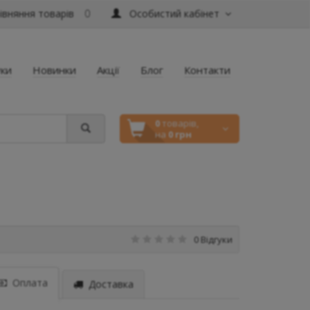
вняння товарів
Особистий кабінет
0
уки
Новинки
Акції
Блог
Контакти
0
товарів,
на
0 грн
0 Відгуки
Оплата
Доставка