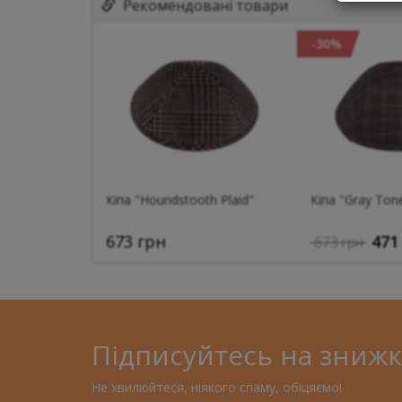
Рекомендовані товари
-30%
Кіпа "Houndstooth Plaid"
Кіпа "Gray Tone
673 грн
471
673 грн
Підписуйтесь на знижк
Не хвилюйтеся, ніякого спаму, обіцяємо!