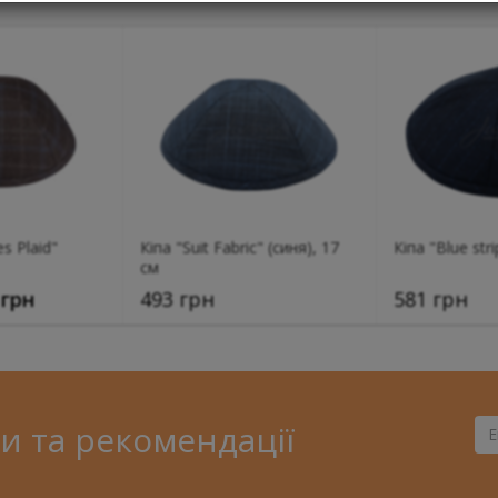
s Plaid"
Кіпа "Suit Fabric" (синя), 17
Кіпа "Blue str
см
 грн
493 грн
581 грн
и та рекомендації
Ва
Ema