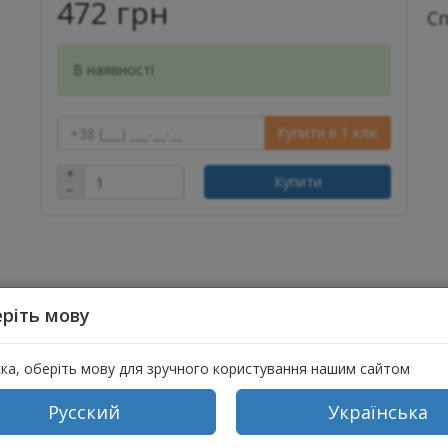
472 грн
С
В наявності
Купити в 1 клік
+
Купити
−
ріть мову
ска, оберіть мову для зручного користування нашим сайтом
товлена з вовни. Така кипа прикрасить і урізноманітнить Ваш зим
Русский
Українська