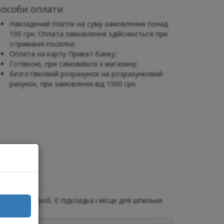
пособи оплати
Накладений платіж на суму замовлення понад
100 грн. Оплата замовлення здійснюється при
отриманні посилки;
Оплата на карту Приват-банку;
Готівкою, при самовивозі з магазину;
Безготівковий розрахунок на розрахунковий
рахунок, при замовленні від 1500 грн.
овий гардероб. Є підкладка і місце для шпильки.