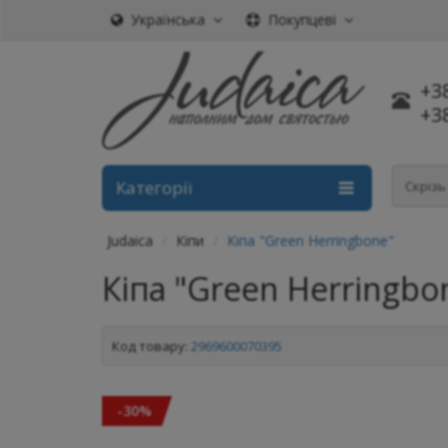
Українська
Покупцеві
+3
+3
Категорії
Скріз
Judaica
Кіпи
Кіпа "Green Herringbone"
Кіпа "Green Herringbo
Код товару:
2969600070395
-30%