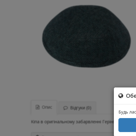
Обе
Опис
Відгуки (0)
Будь ла
Кіпа в оригінальному забарвленні Герінгбон. Виго