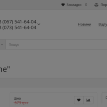
Закладки
Порі
0
8 (067) 541-64-04
Новини
Відг
8 (073) 541-64-04
ь
ne"
Ціна
673 грн