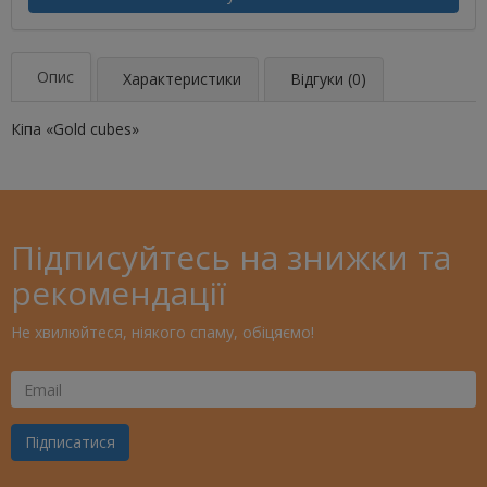
Опис
Характеристики
Відгуки (0)
Кіпа «Gold cubes»
Підписуйтесь на знижки та
рекомендації
Не хвилюйтеся, ніякого спаму, обіцяємо!
Ваш
Email
Підписатися