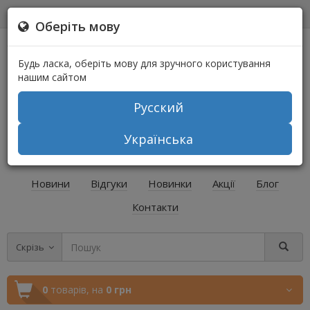
0
0
Оберіть мову
Будь ласка, оберіть мову для зручного користування
нашим сайтом
Русский
+38 (067) 541-64-04
Українська
+38 (073) 541-64-04
Новини
Відгуки
Новинки
Акції
Блог
Контакти
Скрізь
0
товарів,
на
0 грн