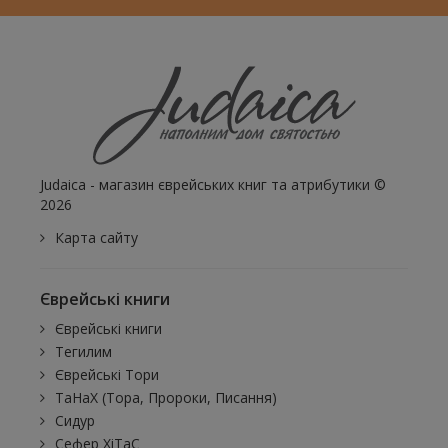
Judaica - магазин єврейських книг та атрибутики ©
2026
Карта сайту
Єврейські книги
Єврейські книги
Тегилим
Єврейські Тори
ТаНаХ (Тора, Пророки, Писання)
Сидур
Сефер ХіТаС