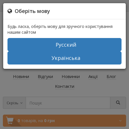
0
0
Оберіть мову
Будь ласка, оберіть мову для зручного користування
нашим сайтом
Русский
+38 (067) 541-64-04
Українська
+38 (073) 541-64-04
Новини
Відгуки
Новинки
Акції
Блог
Контакти
Скрізь
0
товарів,
на
0 грн