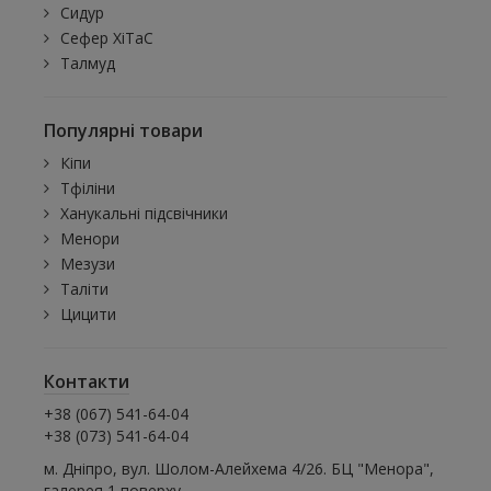
Сидур
Сефер ХіТаС
Талмуд
Популярні товари
Кіпи
Тфіліни
Ханукальні підсвічники
Менори
Мезузи
Таліти
Цицити
Контакти
+38 (067) 541-64-04
+38 (073) 541-64-04
м. Дніпро, вул. Шолом-Алейхема 4/26. БЦ "Менора",
галерея 1 поверху