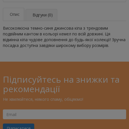
Опис
Відгуки (0)
Високоякісна темно-синя джинсова кіпа з трендовим
подвійним кантом в кольорі кемел по всій довжині. Ця
відмінна кіпа чудове доповнення до будь-якої колекції! Зручна
посадка доступна завдяки широкому вибору розмірів.
Підписуйтесь на знижки та
рекомендації
Не хвилюйтеся, ніякого спаму, обіцяємо!
Ваш
Email
Підписатися